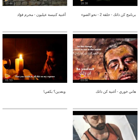
10:44
18:38
برنامج كن ذاتك - حلقة 2 - نحو الضوء
أغنية كنيسة عيلبون - محرم فؤاد
01:53
03:06
هاني خوري - أغنية كن ذاتك
وبعدين؟ بكفي!