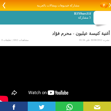
مشاركة فيديوهات ومقالات بالعربية
B3Y0urs31f
5 مشاركة
أغنية كنيسة عيلبون - محرم فؤاد
نشرت 30/08/2012 على 01:34
مشاهدات 1812 | تعليقات 0