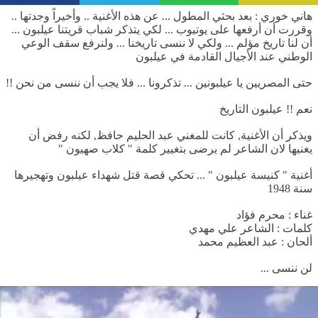
هاني خوري : بعد بحثي المطول ... عن هذه الأغنية .. وأخيراً وجدتها ..
وقررت أن أرفعها على يوتيوب ... لكي يتذكر شباب قريتنا عيلبون ...
أن لنا تاريخ مؤلم ... ولكي لا ننسى تاريخنا ... ولنرفع سقف الوعي
الوطني عند الأجيال القادمة في عيلبون
حتى المصريين يا عيلبونين ... تذكرونا ... فلا يجب أن ننسى من نحن !!
نعم !! عيلبون التاريخ
ويذكر أن الأغنية, كانت للمغني عبد الحليم حافظ, لكنه رفض أن
يغنيها لان الشاعر لم يرضى بتغيير كلمة " كلاب صهيون "
أغنية " كنيسة عيلبون " ... تحكي قصة قتل شهداء عيلبون وتهجيرها
سنة 1948
غناء : محرم فؤاد
كلمات : الشاعر علي مهدي
ألحان : عبد العظيم محمد
لن ننسى ...