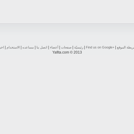
|
|
|
|
|
|
|
|
يطة الموقع
Find us on ‪Google+‬‏
رئيسيّة
صفحات
أعضاء
اتصل بنا
مساعده
الاستخدام
اخب
Yafita.com © 2013