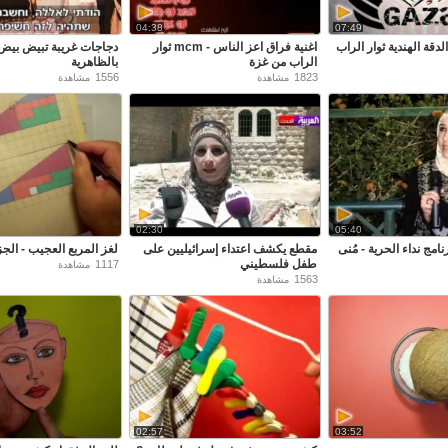
04:38
07:49
لدقة الهندية ثوار الراب
اغنية فراق اعز الناس - mcm ثوار
دجاجات غريبة تبيض بيض 
الراب من غزة
بالظاهرية
1556
1823
مشاهدة
مشاهدة
02:30
05:40
نامج نداء الحرية - مُنى
مقطع يكشف اعتداء إسرائيليين على
لغز المربع العجيب - الجز
طفل فلسطيني
1117
مشاهدة
1563
مشاهدة
02:57
03:52