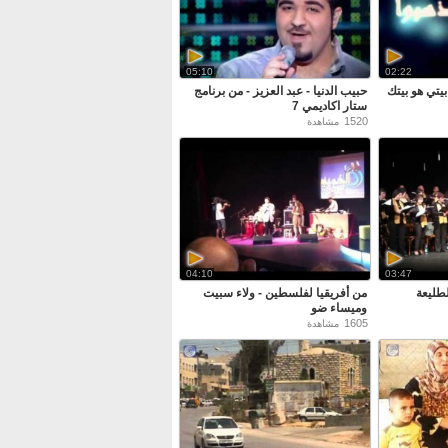
05:10
02:22
بيتي هو بيتك
حبيب الدنيا - عبد العزيز - من برنامج
ستار اكاديمي 7
1520
مشاهدة
04:10
03:47
لطليعة
من أفريقيا لفلسطين - ولاء سبيت
وميساء ضو
1605
مشاهدة