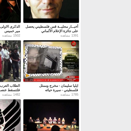
أخبــار محليــة قس فلسطيني يحصل
الذكرى الاولى 
على جائزة الإعلام الألماني
مير خميس
1502
1391
مشاهدة
مشاهدة
01:29
ايليا سليمان - مخرج وممثل
الطلاب العرب 
فلسطيني - سيرة حياته
فلتسقط عنصر
1482
1785
مشاهدة
مشاهدة