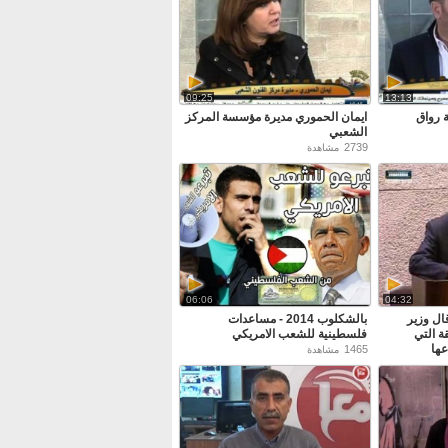
09:25
13:13
 رواق
ايمان الحموري مديرة مؤسسة المركز
الشعبي
2739
مشاهدة
06:06
04:32
ال وزير
بالشكلوب 2014 - مساعدات
ة التي
فلسطينية للشعب الامريكي
عها
1465
مشاهدة