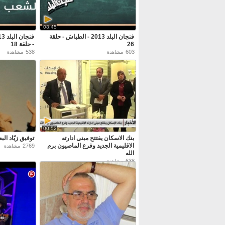
08:45
فنجان البلد 2013 - الطباش - حلقة
26
- حلقة 18
538
603
مشاهدة
مشاهدة
00:52
بنك الاسكان يفتتح مبنى ادارته
توفيق زيّاد ال
الاقليمية الجديد وفرع الماصيون برم
2769
مشاهدة
الله
638
مشاهدة