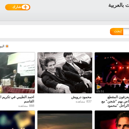
شارك
إبحث
اليو
05:51
 يعزفون المقطع
محمود درويش
احمد الطيبي في تكريم 
اص بهم "شجن" مع
القاسم
837
مشاهدة
لراحل "محمود
888
مشاهدة