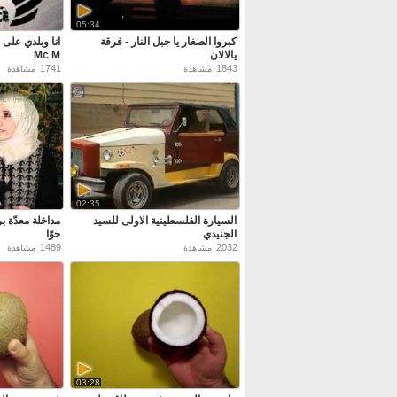
05:34
كبروا الصغار يا جبل النار - فرقة
انا وبلدي على ا
يالالان
Mc M
1741
1843
مشاهدة
مشاهدة
02:35
السيارة الفلسطينية الاولى للسيد
مداخلة معدّة بر
الجنيدي
حوّا
1489
2032
مشاهدة
مشاهدة
03:28