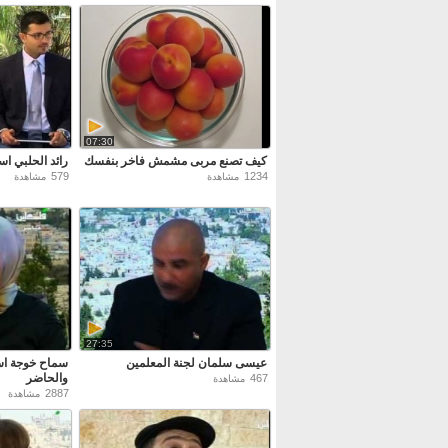
07:30
كيف تصنع مربى مشمش فاخر بنفسك
رائد الحلبي ا
579
1234
مشاهدة
مشاهدة
27:35
عيسى سلمان لجنة المعلمين
سماح خوجة اس
والحاضر
467
مشاهدة
2887
مشاهدة