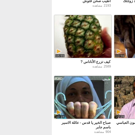
 زوجتك
أطيب صحن فتوش
2193
مشاهدة
05:55
03:59
كيف تزرع الأناناس ?
2589
مشاهدة
10:18
22:25
مون العباسي
صباح الخير يا قدس - عائلة الاسير
باسم جابر
904
مشاهدة