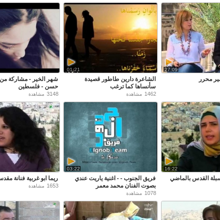
01:21
27:09
سير محرر
الشاعرة دارين طاطور قصيدة
شهر الخير - مشاركة من 
سأنساها كما ترغب
حسن - فلسطين
3148
1462
مشاهدة
مشاهدة
03:22
16:22
بلة القدس بالماضي
فريق الجنوب - - اغنية ياريت عندي
ريما ابو غربية فنانة مقدس
بصوت الفنان محمد معمر
1653
مشاهدة
1078
مشاهدة