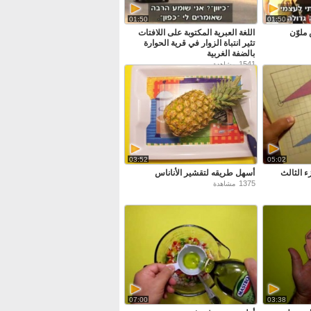
01:50
01:50
ملوّن
اللغة العبرية المكتوبة على اللافتات
تثير انتباة الزوار في قرية الحوارة
بالضفة الغربية
1541
مشاهدة
03:52
05:02
ء الثالث
أسهل طريقه لتقشير الأناناس
1375
مشاهدة
07:00
03:38