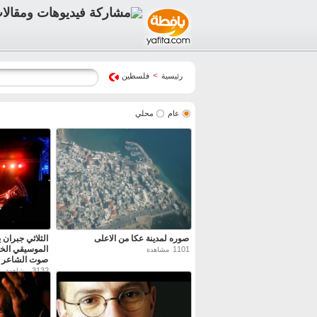
>
رئيسية
فلسطين
عام
محلي
صوره لمدينة عكا من الاعلى
الثلاثي جبران
الموسيقي الخ
1101
مشاهدة
صوت الشاعر ا
درويش"
3132
مشاهدة