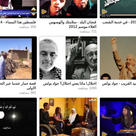
13:50
06:53
فنجان البلد 2013 - في خدمة الشعب
فنجان البلد - سلامتك والهسهس
فلسطين هذا المساء - 4/3/2014
الغلاء موسم 2012
456
مشاهدة
721
مشاهدة
بعيد القريب - جواد بولس
اختلال! ماذا يعني احتلال؟ جواد بولس
قصة حمار عندما عبر الحدو
الاولى
1080
مشاهدة
981
مشاهدة