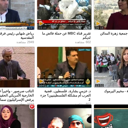
03:46
09:16
 جمعية زهرة المدائن
تقرير قناة MBC عن حملة فائض ما
رياض شهابي رئيس فرقة
لديكم
المقدسية
2949
602
مشاهدة
مشاهدة
10:01
13:52
 - مخيم اليرموك
د. عزمي بشارة.. فلسطين.. قضية
النائب صرصور - واخيراً ق
العرب أم مشكلة الفلسطينيين؟ جزء
الخارجية الأمريكي الحقيق
2
يرفض الإسرائيليون سما
1022
807
مشاهدة
مشاهدة