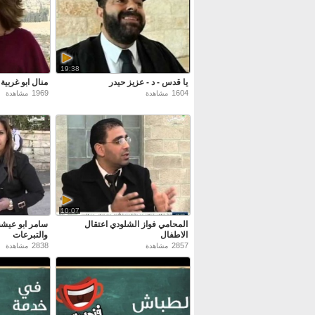
19:38
يا قدس - د - عزيز حيدر
منال ابو غربية
1969
1604
مشاهدة
مشاهدة
10:07
المحامي فواز الشلودي اعتقال
سامر ابو عيشة
الاطفال
والتبرعات
2838
2857
مشاهدة
مشاهدة