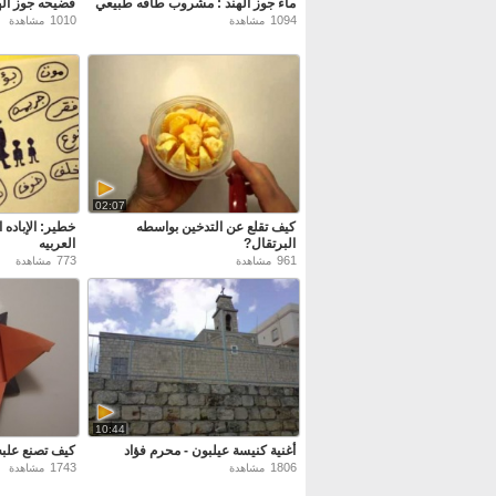
ماء جوز الهند : مشروب طاقه طبيعي
فضيحه جوز اله
1010
1094
مشاهدة
مشاهدة
02:07
كيف تقلع عن التدخين بواسطه
خطير: الإباده
البرتقال?
العربيه
773
961
مشاهدة
مشاهدة
10:44
أغنية كنيسة عيلبون - محرم فؤاد
كيف تصنع علبه
1743
1806
مشاهدة
مشاهدة