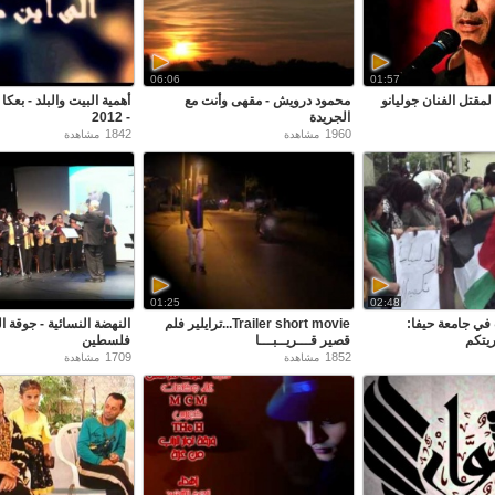
06:06
01:57
لمقتل الفنان جوليانو
محمود درويش - مقهى وأنت مع
أهمية البيت والبلد - بعكا 
الجريدة
- 2012
1842
1960
مشاهدة
مشاهدة
01:25
02:48
في جامعة حيفا:
Trailer short movie...ترايلير فلم
النهضة النسائية - جوقة ا
يتكم
قصير قـــريــبـــا
فلسطين
1709
1852
مشاهدة
مشاهدة