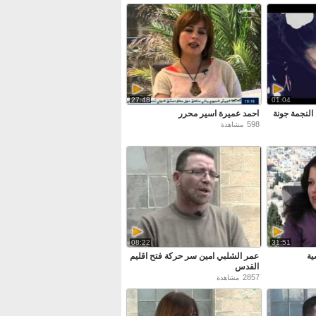
27:48
01:04
النجمة جونة
احمد عميرة اسير محرر
598
مشاهدة
08:22
31:51
ية
عمر الشلبي امين سر حركة فتح اقليم
القدس
2857
مشاهدة