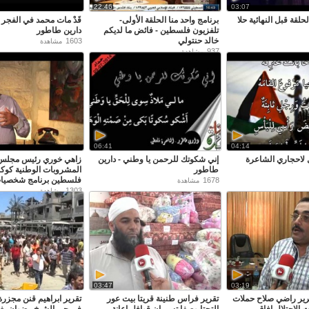
22:46
03:07
حلقة قبل النهائية حلا
برنامج واحد منا الحلقة الأولى-
قَدْ مات محمد في الفجر 
تلفزيون فلسطين - فائض ما لديكم
دارين طاطور
خالد حنتولي
1603
مشاهدة
937
مشاهدة
06:41
04:14
 لاحجاري الشاعرة
إني شكوتك للرحمن يا وطني - دارين
زاهي خوري رئيس مجلس 
طاطور
المشروبات الوطنية كوكا
فلسطين برنامج شخصيات
1678
مشاهدة
1303
مشاهدة
03:47
03:19
 2014 تقرير راضي صلاح حملات
تقرير فراس طنينة قريتا بيت عور
تقرير ابراهيم قنن مجزرة 