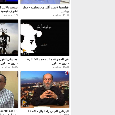
فيلتسيا لانجر، أكثر من محامية - جواد
بيست تالانت ال
بولس
اشرف قيسية
789
1106
مشاهدة
مشاهدة
04:33
في الفجر قد مات محمد الشاعرة
وسيبقى القول
دارين طاطور
دارين طاطور
1445
1570
مشاهدة
مشاهدة
25:10
البرنامج الديني راحة بال حلقه 17
16 8