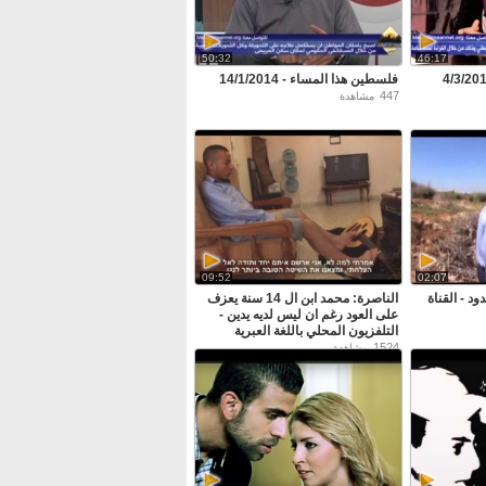
50:32
46:17
فلسطين هذا المساء - 14/1/2014
447
مشاهدة
09:52
02:07
د - القناة
الناصرة: محمد ابن ال 14 سنة يعزف
على العود رغم ان ليس لديه يدين -
التلفزيون المحلي باللغة العبرية
1524
مشاهدة