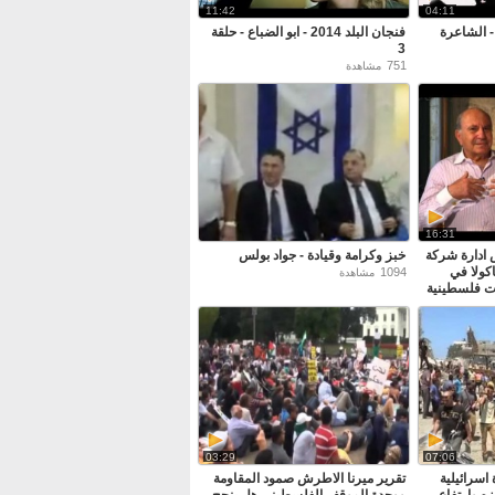
11:42
04:11
- الشاعرة
فنجان البلد 2014 - ابو الضباع - حلقة
3
751
مشاهدة
16:31
ادارة شركة
خبز وكرامة وقيادة - جواد بولس
كولا في
1094
مشاهدة
 فلسطينية
03:29
07:06
اسرائيلية
تقرير ميرنا الاطرش صمود المقاومة