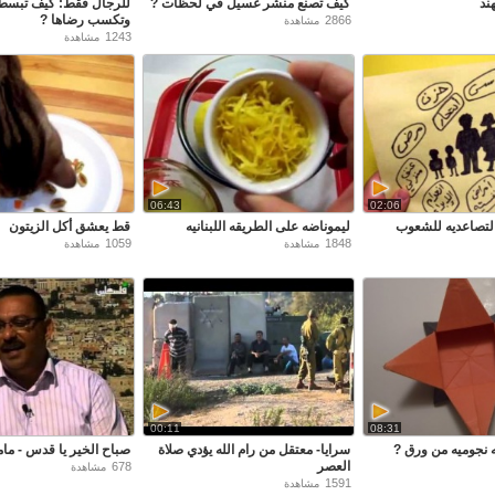
ند
كيف تصنع منشر غسيل في لحظات ?
للرجال فقط: كيف تبسط
وتكسب رضاها ?
2866
مشاهدة
1243
مشاهدة
06:43
02:06
 التصاعديه للشعوب
ليموناضه على الطريقه اللبنانيه
قط يعشق أكل الزيتون
1059
1848
مشاهدة
مشاهدة
00:11
08:31
 نجوميه من ورق ?
سرايا- معتقل من رام الله يؤدي صلاة
صباح الخير يا قدس - ما
العصر
678
مشاهدة
1591
مشاهدة