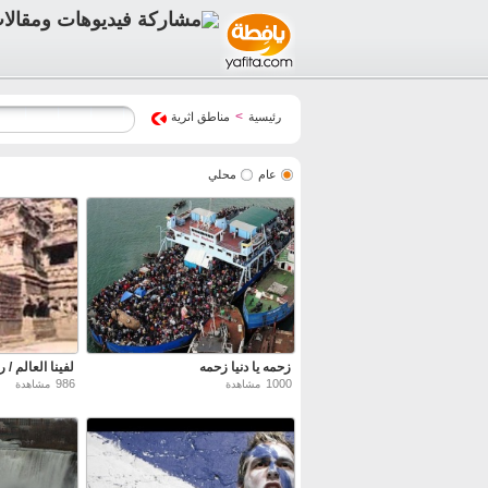
>
رئيسية
مناطق اثرية
عام
محلي
زحمه يا دنيا زحمه
لفينا العالم /
986
1000
مشاهدة
مشاهدة