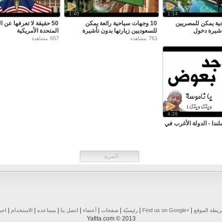
1:40
1:14
ية يمكن للمصريين
10 وجهات سياحية رائعة يمكن
50 حقيقة لا تعرفها عن ا
تأشيرة دخول
للسعوديين زيارتها بدون تأشيرة
المتحدة الأمريكية
657
761
مشاهدة
مشاهدة
4:26
ندا - الدولة الأغرب في
المزيد
|
|
|
|
|
|
|
|
يطة الموقع
Find us on ‪Google+‬‏
رئيسيّة
صفحات
أعضاء
اتصل بنا
مساعده
الاستخدام
اخب
Yafita.com © 2013