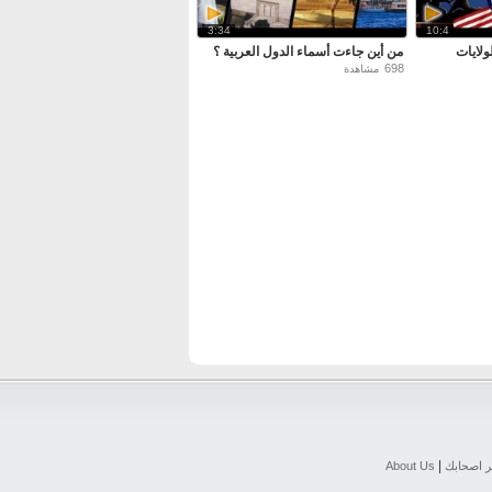
3:34
10:4
لولايات
من أين جاءت أسماء الدول العربية ؟
698
مشاهدة
|
ر اصحابك
About Us