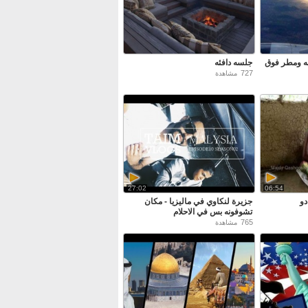
مه ومطر فوق
جلسه دافئه
727
مشاهدة
27:02
06:54
دو
جزيرة لنكاوي في ماليزيا - مكان
تشوفونه بس في الاحلام
765
مشاهدة