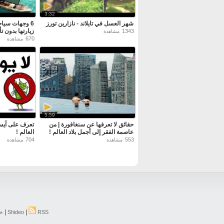
3:32
شهر العسل في تايلاند - نازارين تورز
6 وجهات سياح
زيارتها بدون 
1343
مشاهدة
670
مشاهدة
5:59
حقائق لا تعرفها عن سنغافورة | من
تعرف على آيسل
عاصمة الفقر إلى أجمل بلاد العالم !
العالم !
704
553
مشاهدة
مشاهدة
|
|
RSS
Shideo
خر