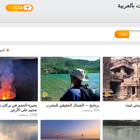
شارك
إبحث
اليو
01:08
05:30
 ربحي غيث
برنامج — الجمال الحقيقي للمغرب
بحيرة الحمم في بركان ني
جحيم على الأرض
854
مشاهدة
1238
مشاهدة