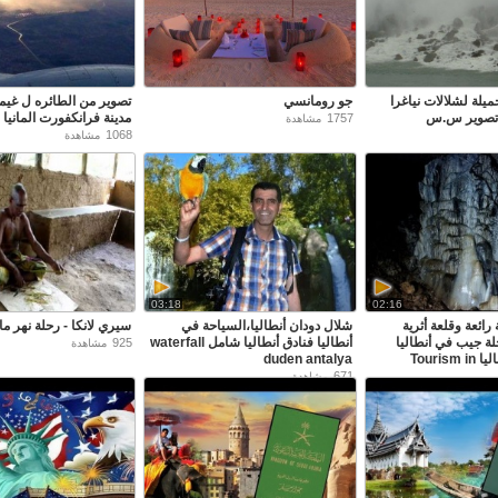
يلة لشلالات نياغرا
جو رومانسي
تصوير من الطائره ل غي
- تصوير س.س
مدينة فرانكفورت المانيا
1757
مشاهدة
1068
مشاهدة
03:18
02:16
رائعة وقلعة أثرية
شلال دودان أنطاليا،السياحة في
سيري لانكا - رحلة نهر ما
لة جيب في أنطاليا
أنطاليا فنادق أنطاليا شامل waterfall
925
مشاهدة
سياحة في أنطاليا Tourism in
duden antalya
671
مشاهدة