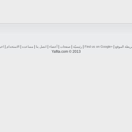
|
|
|
|
|
|
|
|
يطة الموقع
Find us on ‪Google+‬‏
رئيسيّة
صفحات
أعضاء
اتصل بنا
مساعده
الاستخدام
اخب
Yafita.com © 2013