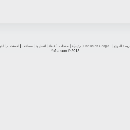
|
|
|
|
|
|
|
|
يطة الموقع
Find us on ‪Google+‬‏
رئيسيّة
صفحات
أعضاء
اتصل بنا
مساعده
الاستخدام
اخب
Yafita.com © 2013