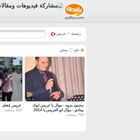
>
رئيسية
عريس
عام
محلي
08:46
محمود بدويه - موال يا عريس ابوك
عريس مُغفل
بينادي - موال ابو العريس يا 2014
615
مشاهدة
703
مشاهدة