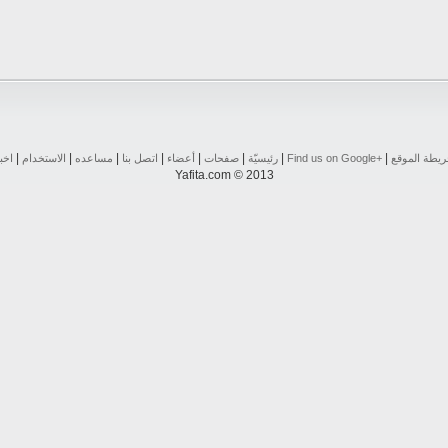
|
|
|
|
|
|
|
|
يطة الموقع
Find us on ‪Google+‬‏
رئيسيّة
صفحات
أعضاء
اتصل بنا
مساعده
الاستخدام
اخب
Yafita.com © 2013