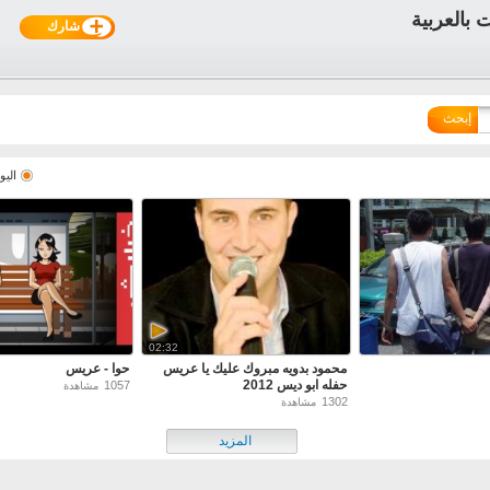
شارك
إبحث
اليو
02:32
محمود بدويه مبروك عليك يا عريس
حوا - عريس
حفله ابو ديس 2012
1057
مشاهدة
1302
مشاهدة
المزيد