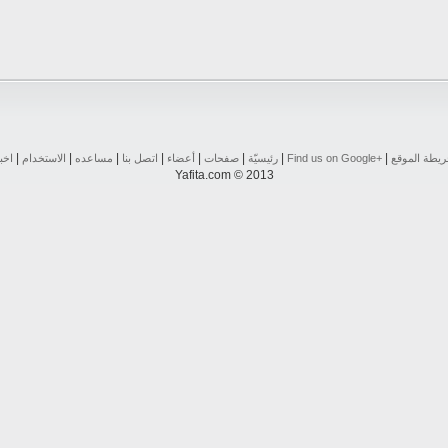
|
|
|
|
|
|
|
|
يطة الموقع
Find us on ‪Google+‬‏
رئيسيّة
صفحات
أعضاء
اتصل بنا
مساعده
الاستخدام
اخب
Yafita.com © 2013