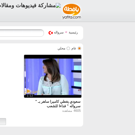
>
رئيسية
سرواله
عام
محلي
1:12
سعودي يغطي كاميرا ساهر بـ "
سرواله " فداءا للشعب
4605
مشاهدة