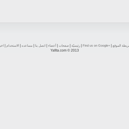
|
|
|
|
|
|
|
|
يطة الموقع
Find us on ‪Google+‬‏
رئيسيّة
صفحات
أعضاء
اتصل بنا
مساعده
الاستخدام
اخب
Yafita.com © 2013