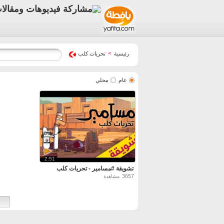
>
رئيسية
تحريات كلب
عام
محلي
2:51
تشويقة #مسامير - تحريات كلب
3657
مشاهدة