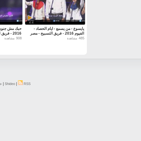
4:4
يايسوع - من يسمع - ايام الحصاد -
حبك مش جنون -
الفيوم 2016 - فريق التسبيح - مصر
2016 - فريق التسبيح - مصر
908
485
مشاهدة
مشاهدة
|
|
RSS
Shideo
خر