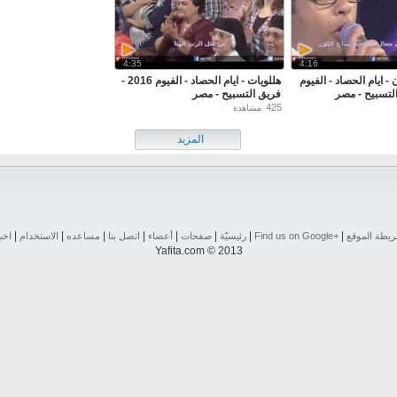
4:35
4:16
 ايام الحصاد - الفيوم
هللويات - ايام الحصاد - الفيوم 2016 -
فريق التسبيح - مصر
425
مشاهدة
المزيد
|
|
|
|
|
|
|
|
يطة الموقع
Find us on ‪Google+‬‏
رئيسيّة
صفحات
أعضاء
اتصل بنا
مساعده
الاستخدام
اخب
Yafita.com © 2013