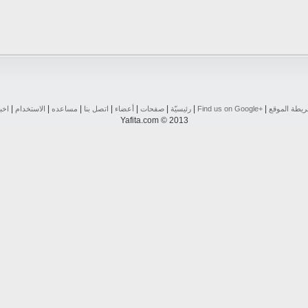
|
|
|
|
|
|
|
|
يطة الموقع
Find us on ‪Google+‬‏
رئيسيّة
صفحات
أعضاء
اتصل بنا
مساعده
الاستخدام
اخب
Yafita.com © 2013