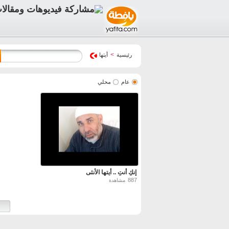
>
رئيسية
أيتها
عام
محلي
إنكِ أنتِ .. أيتها الأنثى
887
مشاهدة