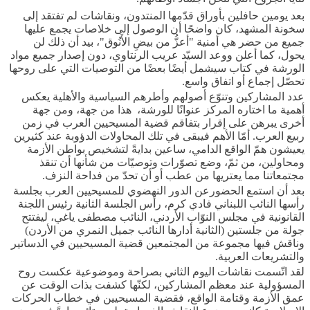
بعد يومين حافلين بأوراق قدّمها المنتدون، ونقاشات لم تفتقد إلى
سخونة المشهد، كان واضحًا أن الوصول إلى خلاصات يجمع عليها
جميع من حضر هي أمنية "أعزُّ من بيضِ الأَنُوق"، بيد أن ذلك لن
يحول، كما أعلن ووعد السيّد عريب الرنتاوي، دون إصدار جميع مواد
الورشة في كتاب سيشمل أيضًا بعضًا من التوصيات التي على روحها
تحصّل إجماع أو اتفاق واسع.
عدد المشاركين وتنوّع أصولهم وأطرهم السياسية والأهلية يعكس
أهمية ما اختاره المركز عنوانًا للورشة، هذا من جهة، ومن جهة
أخرى يبرهن على إقرار بتفاقم قضية المسيحيين العرب في زمن
ربيع العرب. أمّا الأهم فيبقى في تلك المحاولات الدؤوبة عند كثيرين
يعيشون همّ الواقع الدامي، ساعين بدايةً لتشخيص بواطن الأزمة
ومحاولين، من ثمّ، وضع تصوّرات وتوصيّات من شأنها أن تنقذ
مجتمعاتنا مما يعتريها من عطب أو أن تحدّ من فداحة النزف.
بعد أن استمع الحضورعن الدور النهضوي للمسيحيين العرب بجلسة
رأسها النائب اللبناني فادي كرم، رأس الجلسة الثانية رئيس اللجنة
القانونية في مجلس النوّاب الأردني، النائب مصطفى ياغي، ليفتتح
جولة من جلستين (الثانية أدارها النائب جميل النمري من الأردن)
وناقش فيها مجموعة من المجتمعين قضية المسيحيين في الدساتير
والتشريعات العربية.
لقد اتّسمت نقاشات اليوم الثاني بصراحة وموضوعية عكست روح
المسؤولية عند معظم المشاركين، لكنّها كشفت بذات الوقت عن
عمق الأزمة وقتامة الواقع، فقضية المسيحيين في خطاب الحركات