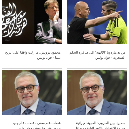
من يد ماردونا "الالهية" الى صافرة الحكم
محمود درويش، ما زلت واقفًا على الريح
السحرية - جواد بولس
بيننا - جواد بولس
مصيرنا بين الحروب: الجبهة الإيرانية
غصات عام مضى ، غصات عام جديد -
وجبهة الانتخابات الاسرائيلية وجبهتنا
حروب غير مقدسة - جواد بولس