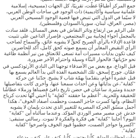
جمع المركز أطيافًا غطّت، تقريبًا، كل الجهات (مسيحية، إسلامية
علمانية سياسية وأكاديمية) ذات الوجود في ساحات الوطن العربي،
لا سيّما في الدول التي تنبض فيها قضية الوجود المسيحي العربي
(مصر، العراق، لبنان، سوريا،السودان وفلسطين).
على الرغم من ارتفاع وتائر النقاش في بعض المسائل، فلقد سادت
بالمجمل أجواء إيجابية بين المجتمعين، فإصرار الداعين على تثبيت
قاعدة الإدلاء بالرأي الصريح كحقٍّ لا يشوبه عائق، والسماح لصاحب
الرأي النقيض المغاير أن يسمع صوته كحق كامل، أكد للحاضرين
كيف تكون بدايات مسيرات أمة تسعى للانعتاق من نير أنظمة طاغية
نحو حرّياتها؛ فالحوار البنّاء وسيلة واحترام الآخر ضرورة.
قبل الوداع، مع بعض من الأصدقاء توجهنا الى النادي الأرثوذكسي في
عمّان. جورج إسحق، تلك الشخصية الفذة التي بدأ العالم يسمع بها
قبل عشرة أعوام، يتقدّمنا بهمّة شاب لا يشيخ. حدّثنا عن حركة
"كفاية"،عن بداياتها وعن أحداث سمعنا عنها، وأخرى كانت بتفاصيلها
جديدة ومثيرة. ساعتان في حضن تاريخ دافئ قضيناها وزملاء عطاشًا
للحقيقة وللحرية. "أعظم ما حققته "كفاية" يا أحبتي أنّها تحدت كرباج
النظام، وأنها كسرت حاجز الصمت وحطّمت أصفاد الخوف"، هكذا
أجمل منسّق الحركة المصرية للتغيير الذي تحدث بإيمان لا يشوبه
خدش عن مصير مصر الوردي المؤكد. وعندما سألناه أين "كفاية"
اليوم؟ أجابنا "كفاية" هي فكرة والفكرة لا تموت. رسالتي ستبقى:
"اكسروا حواجز الصمت، حطموا قيود الخوف واصرخوا "كفاية
كفاية".
بدأت لحظات الوداع، كلّنا يحتضن كلّنا، كتف على كتف، ودعاء