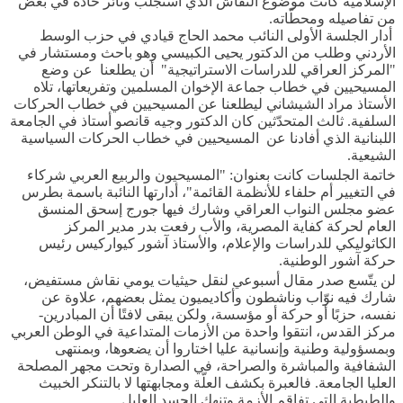
الإسلامية كانت موضوع النقاش الذي استجلب وتائر حادةً في بعض
من تفاصيله ومحطّاته.
أدار الجلسة الأولى النائب محمد الحاج قيادي في حزب الوسط
الأردني وطلب من الدكتور يحيى الكبيسي وهو باحث ومستشار في
"المركز العراقي للدراسات الاستراتيجية" أن يطلعنا عن وضع
المسيحيين في خطاب جماعة الإخوان المسلمين وتفريعاتها، تلاه
الأستاذ مراد الشيشاني ليطلعنا عن المسيحيين في خطاب الحركات
السلفية. ثالث المتحدّثين كان الدكتور وجيه قانصو أستاذ في الجامعة
اللبنانية الذي أفادنا عن المسيحيين في خطاب الحركات السياسية
الشيعية.
خاتمة الجلسات كانت بعنوان: "المسيحيون والربيع العربي شركاء
في التغيير أم حلفاء للأنظمة القائمة"، أدارتها النائبة باسمة بطرس
عضو مجلس النواب العراقي وشارك فيها جورج إسحق المنسق
العام لحركة كفاية المصرية، والأب رفعت بدر مدير المركز
الكاثوليكي للدراسات والإعلام، والأستاذ آشور كيواركيس رئيس
حركة آشور الوطنية.
لن يتّسع صدر مقال أسبوعي لنقل حيثيات يومي نقاش مستفيض،
شارك فيه نوّاب وناشطون وأكاديميون يمثل بعضهم، علاوة عن
نفسه، حزبًا أو حركة أو مؤسسة، ولكن يبقى لافتًا أن المبادرين-
مركز القدس، انتقوا واحدة من الأزمات المتداعية في الوطن العربي
وبمسؤولية وطنية وإنسانية عليا اختاروا أن يضعوها، وبمنتهى
الشفافية والمباشرة والصراحة، في الصدارة وتحت مجهر المصلحة
العليا الجامعة. فالعبرة بكشف العلّة ومجابهتها لا بالتنكر الخبيث
والطبطبة التي تفاقم الأزمة وتنهك الجسد العليل.