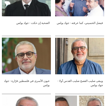
فيصل الحسيني، كما عرفته - جواد بولس
الضحية إن حكت - جواد بولس
ويبقى صليب الفصح صليب القدس أولا -
عيون الأسرى في فلسطين فرّارة - جواد
جواد بولس
بولس