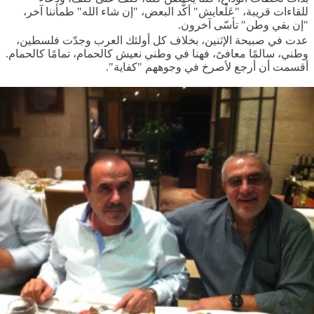
للقاءات قريبة، "عَلْعايش" أكَّد البعض، "إن شاء الله" طمأننا آخر،
"إن بقي وطن" تأسّى آخرون.
عدت في صبيحة الإثنين، بخلاف كل أولئك العرب وجدّت فلسطين،
وطني، سالمًا معافىً، فهنا في وطني نعيش كالحمام، تمامًا كالحمام.
أقسمت أن أرجع لأصرخ في وجوههم "كفاية".