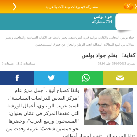
مشاركة فيديوهات ومقالات بالعربية
جواد بولس
754 مشاركة
جواد بولس المحامي والكاتب مواليد قرية كفرياسيف. يعتبر ناشطا في الكتابة السياسية والثقافية، وتعتبر
مقالاتة من المع المقالات النضالية لحب الوطن والدفاع عن حقوق المستضعفين.
كفاية! - بقلم جواد بولس
نشرت 03/10/2013 على 08:10
مشاهدات 1112 | تعليقات 0
واثقًا كصباح أنيق، أجمل مديرُ عام
"مركز القدس للدراسات السياسية"،
السيد عريب الرنتاوي، أعمال الورشة
التي عقدها المركز في عمّان بعنوان:
"المسيحيون وربيع العرب"، وحضرها
نحو خمسين شخصيّة عربية وفدت من
ثنايا الجروح التي تثخن أجساد أوطانهم.