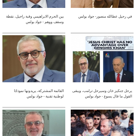
في رحيل عطالله منصور- جواد بولس
بين الحرم الابراهيمي وقبة راحيل، نقطة
وسقف ووهم - جواد بولس
يرحل جنكيز خان وسيرحل ترامب، ويبقى
القائمة المشتركة، يريدونها نموذجًا
القول ما قال يسوع - جواد بولس
لوطنية تقنية - جواد بولس