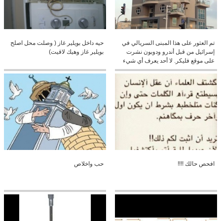
تم العثور على هذا المبنى السريالي في
حيه داخل بويلير غاز ( وصلت محل اصلح
إسرائيل من قبل أندرو ودوبون نشرت
بويلير غاز وهيك لاقيت)
على موقع فليكر. لا أحد يعرف أي شيء
عن هذا المبنى أو المهندس المعماري؟
كنا نحب أن تشارك أكثر من عملهم
افحص حالك !!!!
حب واخلاص