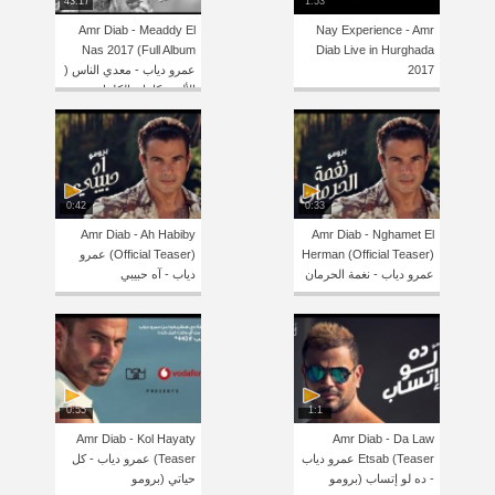
43:17
1:53
Amr Diab - Meaddy El
Nay Experience - Amr
Nas 2017 (Full Album
Diab Live in Hurghada
2017
عمرو دياب - معدي الناس (
الألبوم كامل بالكلمات
0:42
0:33
Amr Diab - Ah Habiby
Amr Diab - Nghamet El
Herman (Official Teaser)
(Official Teaser) عمرو
عمرو دياب - نغمة الحرمان
دياب - آه حبيبي
0:55
1:1
Amr Diab - Kol Hayaty
Amr Diab - Da Law
Etsab (Teaser عمرو دياب
(Teaser عمرو دياب - كل
- ده لو إتساب (برومو
حياتي (برومو