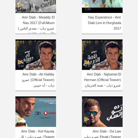
43:17
1:53
Amr Diab - Meaddy El
Nay Experience - Amr
Nas 2017 (Full Album
Diab Live in Hurghada
2017
عمرو دياب - معدي الناس (
الألبوم كامل بالكلمات
0:42
0:33
Amr Diab - Ah Habiby
Amr Diab - Nghamet El
Herman (Official Teaser)
(Official Teaser) عمرو
عمرو دياب - نغمة الحرمان
دياب - آه حبيبي
0:55
1:1
Amr Diab - Kol Hayaty
Amr Diab - Da Law
Etsab (Teaser عمرو دياب
(Teaser عمرو دياب - كل