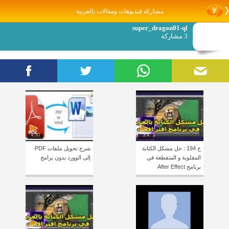
مشاركة فيديوهات ومقالات بالعربية
super_dragon01-ql
3 مشاركة
4:30
3:4
ح 194 : حل مشكل الكتابة
شرح تحويل ملفات PDF
المقلوبة و المتقطعة في
إلى الوورد بدون برامج
برنامج After Effect