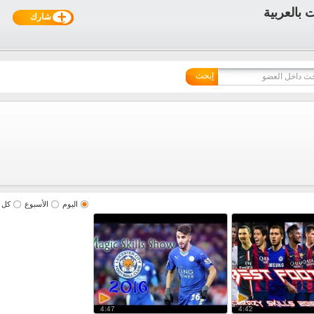
شارك
إبحث
اليوم
الأسبوع
كل 
4:47
4:42