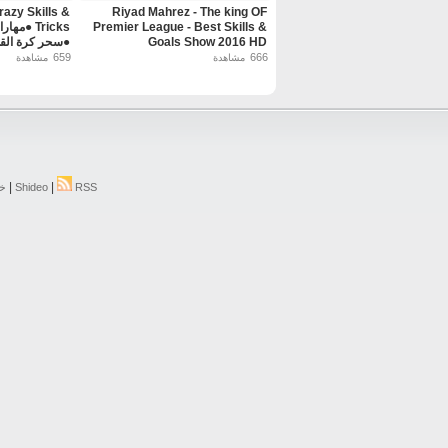
razy Skills &
Riyad Mahrez - The king OF
Premier League - Best Skills &
Tricks ●
Goals Show 2016 HD
●سحر كرة القدم ●16
659
666
مشاهدة
مشاهدة
|
|
RSS
Shideo
خر