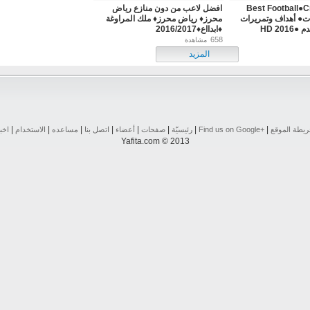
Best Football●C
افضل لاعب من دون منازع رياض
مهارات● أهداف وتمريرات
محرز♦ رياض محرز♦ ملك المراوغة
20 HD
♦ابدااع♦2016/2017
658
مشاهدة
المزيد
|
|
|
|
|
|
|
|
يطة الموقع
Find us on ‪Google+‬‏
رئيسيّة
صفحات
أعضاء
اتصل بنا
مساعده
الاستخدام
اخب
Yafita.com © 2013