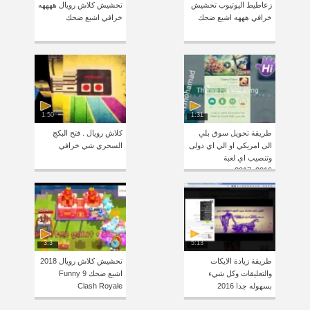
زعاطيط اليوتيوب تحشيش
تحشيش كلاش رويال ههههه
خرافي هههه اشيع ضحك
خرافي اشبع ضحك
1:50
1:31
طريقة تحويل سوق بلي
كلاش رويال . فتح البكج
الى امريكي او الي اي دولى
السحري شي خرافي
وتنصيب اي لعبة
2016_2017
3:3
5:13
طريقة زيادة الايكات
تحشيش كلاش رويال 2018
والتعليقات وكل شيء
اشبع ضحك 9 Funny
بسهوله جدا 2016
Clash Royale