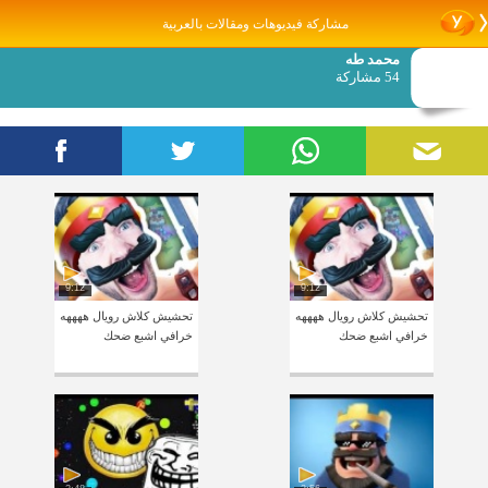
مشاركة فيديوهات ومقالات بالعربية
محمد طه
54 مشاركة
9:12
9:12
تحشيش كلاش رويال ههههه
تحشيش كلاش رويال ههههه
خرافي اشبع ضحك
خرافي اشبع ضحك