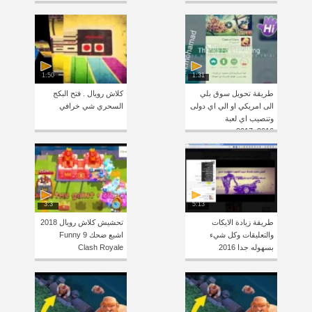
1:50
1:31
طريقة تحويل سوق بلي
كلاش رويال . فتح البكج
الى امريكي او الي اي دولى
السحري شي خرافي
وتنصيب اي لعبة
2016_2017
3:3
5:13
طريقة زيادة الايكات
تحشيش كلاش رويال 2018
والتعليقات وكل شيء
اشبع ضحك 9 Funny
بسهوله جدا 2016
Clash Royale