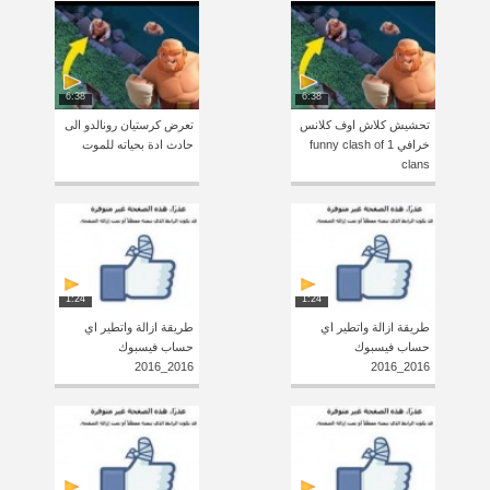
6:38
6:38
تحشيش كلاش اوف كلانس
تعرض كرستيان رونالدو الى
خرافي 1 funny clash of
حادث ادة بحياته للموت
clans
1:24
1:24
طريقة ازالة واتطير اي
طريقة ازالة واتطير اي
حساب فيسبوك
حساب فيسبوك
2016_2016
2016_2016