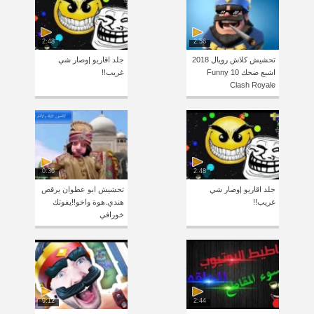
2:48
2:56
تحشيش كلاش رويال 2018
جلد اقاريو |وصار شي
اشبع ضحك 10 Funny
غريب!!
Clash Royale
0:36
2:48
جلد اقاريو |وصار شي
تحشيش ابو عطوان يرقص
غريب!!
هندي.هوة واخو!!يفوتك
خورافي
9:12
2:44