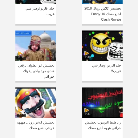
2:48
2:56
تحشيش كلاش رويال 2018
جلد اقاريو |وصار شي
اشبع ضحك 10 Funny
غريب!!
Clash Royale
0:36
2:48
جلد اقاريو |وصار شي
تحشيش ابو عطوان يرقص
غريب!!
هندي.هوة واخو!!يفوتك
خورافي
9:12
2:44
زعاطيط اليوتيوب تحشيش
تحشيش كلاش رويال ههههه
خرافي هههه اشيع ضحك
خرافي اشبع ضحك