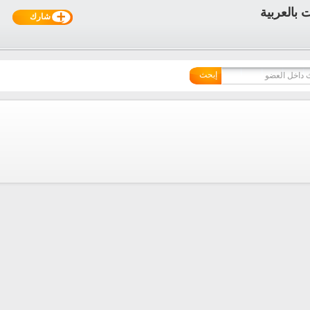
شارك
إبحث