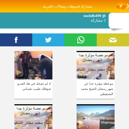
مشاركة فيديوهات ومقالات بالعربية
mohdfs499-j6
3 مشاركة
1:19
13:14
موعظة مؤثرة جدا عن
اذ لم تضحك في هاذ الفديو
شهر رمضان الشيخ محمد
شوفلك طبيب نفساني
الشنقيطي