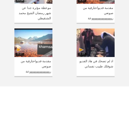
13:14
0:17
مقدمة فديواحتارفية من
موعظة مؤثرة جدا عن
صونعي
شهر رمضان الشيخ محمد
رووووووووووووووعة
الشنقيطي
0:17
1:19
اذ لم تضحك في هاذ الفديو
مقدمة فديواحتارفية من
شوفلك طبيب نفساني
صونعي
رووووووووووووووعة