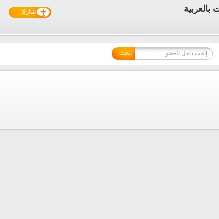
شارك
إبحث