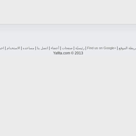
|
|
|
|
|
|
|
|
يطة الموقع
Find us on ‪Google+‬‏
رئيسيّة
صفحات
أعضاء
اتصل بنا
مساعده
الاستخدام
اخب
Yafita.com © 2013