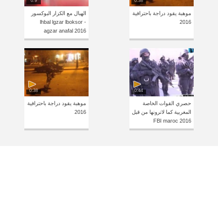
0:9
0:38
موهبة يقود دراجة باحترافية
الهبال مع الكزار البوكسور
lhbal lgzar lboksor -
2016
agzar anafal 2016
0:38
0:44
حصري القوات الخاصة
موهبة يقود دراجة باحترافية
المغربية كما لاترونها من قبل
2016
FBI maroc 2016