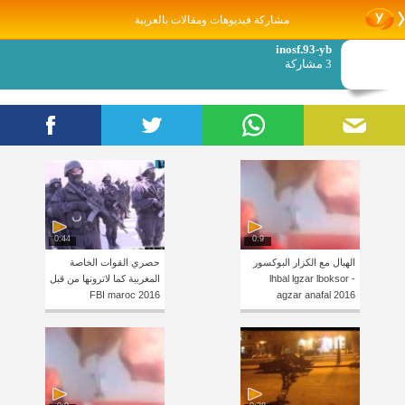
مشاركة فيديوهات ومقالات بالعربية
inosf.93-yb
3 مشاركة
0:44
0:9
الهبال مع الكزار البوكسور
حصري القوات الخاصة
lhbal lgzar lboksor -
المغربية كما لاترونها من قبل
FBI maroc 2016
agzar anafal 2016