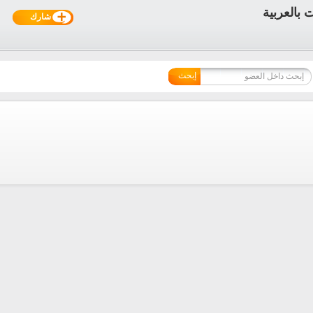
شارك
إبحث