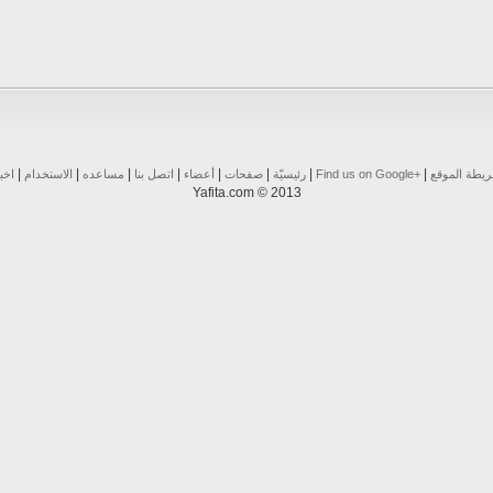
|
|
|
|
|
|
|
|
يطة الموقع
Find us on ‪Google+‬‏
رئيسيّة
صفحات
أعضاء
اتصل بنا
مساعده
الاستخدام
اخب
Yafita.com © 2013