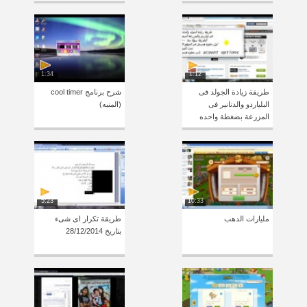
1:34
1:12
طريقة زيادة الجولد فى
شرح برنامج cool timer
البلياردو والدنانير فى
(المنبه)
المزرعة بضغطة واحده
5:23
10:33
مليارات الدهب
طريقة تكرار اى شىء
بتاريخ 28/12/2014