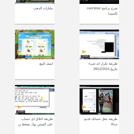
10:33
1:34
شرح برنامج cool timer
مليارات الدهب
(المنبه)
8:53
5:23
طريقة تكرار اى شىء
ايميل للبيع
بتاريخ 28/12/2014
1:20
1:43
طريقة جعل حسابك قديم
طريقة اغلاق اى حساب
جدااا
على الفيس بوك بضغط زر