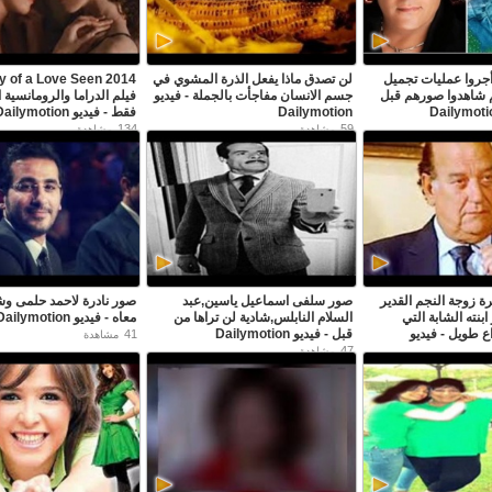
روا عمليات تجميل
لن تصدق ماذا يفعل الذرة المشوي في
 of a Love Seen 2014
 شاهدوا صورهم قبل
جسم الانسان مفاجأت بالجملة - فيديو
فيلم الدراما والرومانسية ال
Dailymotion
فقط - فيديو Dailymotion
134
59
مشاهدة
مشاهدة
ة زوجة النجم القدير
صور سلفى اسماعيل ياسين,عبد
صور نادرة لاحمد حلمى و
نته الشابة التي
السلام النابلس,شادية لن تراها من
معاه - فيديو Dailymotion
 طويل - فيديو
قبل - فيديو Dailymotion
41
مشاهدة
47
مشاهدة