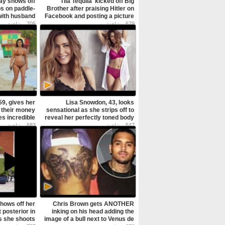
y shows off
Tila Tequila 'kicked off Big
bs on paddle-
Brother after praising Hitler on
with husband
Facebook and posting a picture
wearing Nazi gear in front of
705
679
مشاهدة
مشاهدة
Auschwitz' - فيديو Dailymotion
فيديو Dailymotion
59, gives her
Lisa Snowdon, 43, looks
r their money
sensational as she strips off to
s incredible
reveal her perfectly toned body
in new Triumph campaign - فيديو
xy black two-
683
647
مشاهدة
مشاهدة
Dailymotion
piece - فيديو Dailymotion
hows off her
Chris Brown gets ANOTHER
 posterior in
inking on his head adding the
as she shoots
image of a bull next to Venus de