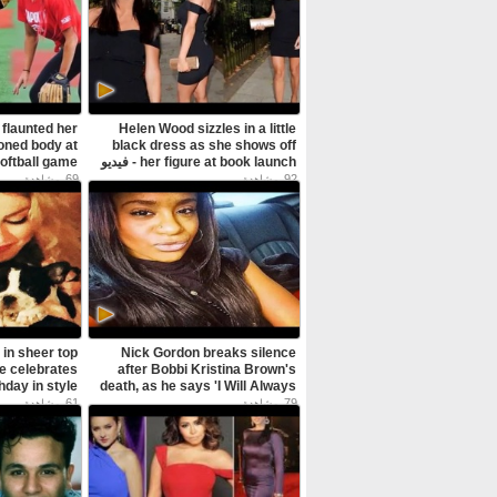
flaunted her
Helen Wood sizzles in a little
oned body at
black dress as she shows off
her figure at book launch - فيديو
Dailymotion
Dailymotion
69
92
مشاهدة
مشاهدة
in sheer top
Nick Gordon breaks silence
e celebrates
after Bobbi Kristina Brown's
death, as he says 'I Will Always
Love You' - فيديو Dailymotion
Dailymotion
61
79
مشاهدة
مشاهدة