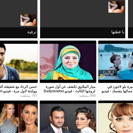
يا فطتها
ترفية
يرة بلو لاجون في
ميار الببلاوي تكشف عن أول صورة
حسن الرداد مع شقيقته ا
 جمالها بنفسك - فيديو
لزوجها الثالث - فيديو Dailymotion
وولدتة لاول مرة - فيديو Dailymotion
797
840
مشاهدة
مشاهدة