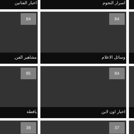
اسرار النجوم
اخبار الفنانين
84
84
وسائل الاعلام
مشاهير الفن,
85
84
اخبار اون لاين
يافطة
38
37