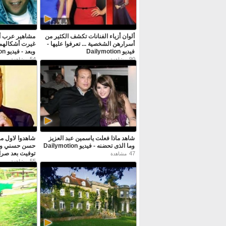
ألوان أزياء الفنانات تكشف الكثير من
مشاهير عرب أج
أسرارهن الشخصية ... تعرفوا عليها -
غيرت أشكالهم
فيديو Dailymotion
وبعد - فيديو Dailymotion
54
90
مشاهدة
مشاهدة
شاهد ماذا فعلت ياسمين عبد العزيز
شاهدوا لاول مر
وما الذى تحضنه - فيديو Dailymotion
حسن حسني و اب
توفيت بعد صراع
47
مشاهدة
Dailymotion
55
مشاهدة