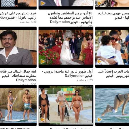
 تيسير فهمي بعد غياب،
10 أزواج من المشاهير يخطفون
نجمات يتربعن على عرش 
ا - فيديو
الأنفاس عند تواجدهم معاُ لشدة
رغم.. الحَوَل! - فيديو Dailymotion
جاذبيتهم - فيديو Dailymotion
820
مشاهدة
795
مشاهدة
ات العرب إعجاباً على
أول ظهور لـ نور ابنة ماجدة الرومي -
ابنة جمال عبدالناصر فنانة
ر يونيو - فيديو
فيديو Dailymotion
معلومة ستفاجئك - فيديو
Dailymotion
679
مشاهدة
680
مشاهدة