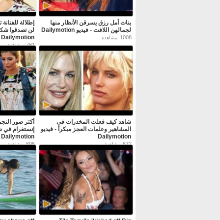
بنات أمل رزق يسرقن الأنظار منها
إطلالة للفنانة
لجمالهن اللافت - فيديو Dailymotion
لن تصدقوا شكله
Dailymotion
1008
مشاهدة
761
مشاهدة
شاهد كيف فعلت المخدرات فى
أكثر صور النجم
المشاهير وعلمات العجز مبكرأ - فيديو
إنستغرام في شه
Dailymotion
Dailymotion
695
672
مشاهدة
مشاهدة