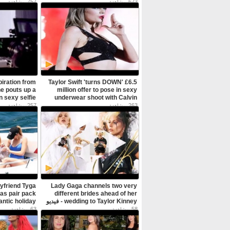
Milo - فيديو Dailymotion
757
673
مشاهدة
مشاهدة
فيديو Dailymotion
piration from
Taylor Swift 'turns DOWN' £6.5
e pouts up a
million offer to pose in sexy
underwear shoot with Calvin
Harris - فيديو Dailymotion
Dailymotion
257
263
مشاهدة
مشاهدة
oyfriend Tyga
Lady Gaga channels two very
 as pair pack
different brides ahead of her
wedding to Taylor Kinney - فيديو
ntic holiday
Dailymotion
- فيديو Dailymotion
63
58
مشاهدة
مشاهدة