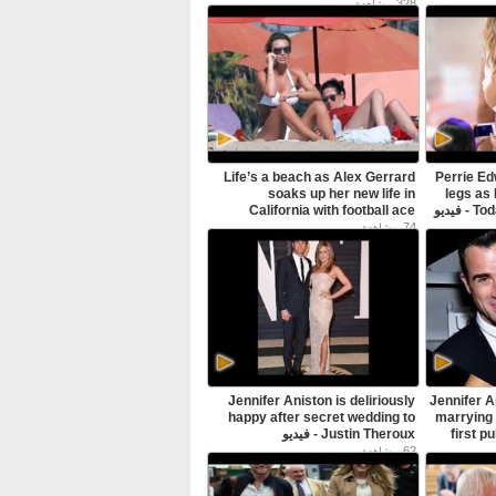
des
Harris - فيديو Dailymotion
328
مشاهدة
w
moderate leaks in styl - فيديو
Life’s a beach as Alex Gerrard
Perrie Ed
soaks up her new life in
legs as 
Today Show performance - فيديو
California with football ace
Steven - فيديو Dailymotion
74
مشاهدة
Jennifer Aniston is deliriously
Jennifer A
happy after secret wedding to
marrying 
first p
Justin Theroux - فيديو
Dailymotion
62
مشاهدة