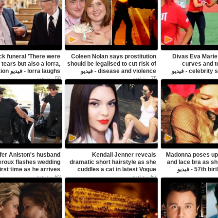
ack funeral 'There were
Coleen Nolan says prostitution
Divas Eva Marie 
f tears but also a lorra,
should be legalised to cut risk of
curves and t
celebrity softball game - فيديو
disease and violence - فيديو
lorra laughs - فيديو Dailymotion
Dailymotion
58
75
مشاهدة
مشاهدة
fer Aniston's husband
Kendall Jenner reveals
Madonna poses up 
eroux flashes wedding
dramatic short hairstyle as she
and lace bra as sh
57th birthday in style - فيديو
cuddles a cat in latest Vogue
irst time as he arrives
shoot - فيديو Dailymotion
62
57
مشاهدة
مشاهدة
Dailymotion