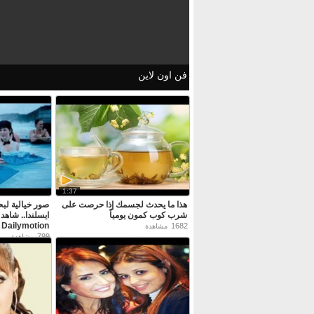
فن اون لاين
1:37
هذا ما يحدث لجسمك إذا حرصت على
صور خيالية لبح
شرب كوب كمون يومياً
ايسلندا.. شاهد
Dailymotion
1682
مشاهدة
799
مشاهدة