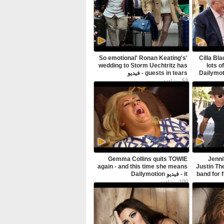
'So emotional' Ronan Keating's
Cilla Bl
wedding to Storm Uechtritz has
lots o
guests in tears - فيديو
Dailymotion
53
مشاهدة
Gemma Collins quits TOWIE
Jenni
again - and this time she means
Justin Th
band for f
it - فيديو Dailymotion
back from honeymoon - فيديو
100
مشاهدة