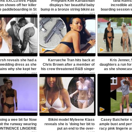
RE EXCLUSIVE Pippa
Pregnant Kim Kardashian
Tana Ramsa
on shows off her killer
displays her beautiful baby
incredible a
e paddleboarding in St
bump in a bronze string bikini as
boarding session 
 and brother James is
she snaps selfies on the beach
Gordon and their daughters -
682
667
مشاهدة
مشاهدة
in St Barts - فيديو Dailymotion
there too - فيديو Dailymotion
rsh reveals she had a
Karrueche Tran hits back at
Kris Jenner, 
edding dress as she
Chris Brown after a member of
daughters a run fo
ains why she kept her
his crew threatened R&B singer
as she showcase
ing secret and stayed
Marques Houston for
bikini body in a se
694
700
مشاهدة
مشاهدة
commenting on one of her
Instagram snaps - فيديو
فيديو Dailymotion
Dailymotion
oing a wee bit far Now
Bikini model Myleene Klass
Casey Batchelor s
it the runway wearing
reveals she is 'doing her bit to
ample bust and pert
ONTINENCE LINGERIE
put an end to the over-
racy pink lingerie 