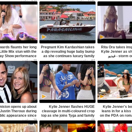
raunchy calendar outdoors -
sexualisation of children' - فيديو
igned to help men and
521
1185
مشاهدة
مشاهدة
omen manage light to
Dailymotion
Dailymotion
wards flaunts her long
Pregnant Kim Kardashian takes
Rita Ora takes ins
Little Mix stun with the
a dip revealing huge baby bump
Kylie Jenner as sh
storm on sexy selfie - فيديو
as she continues luxury family
holiday - فيديو Dailymotion
Dailymotion
70
67
مشاهدة
مشاهدة
niston opens up about
Kylie Jenner flashes HUGE
Kylie Jenner's b
Justin Theroux during
cleavage in multi-coloured crop
leans in for a kiss
ublic appearance since
top as she joins Tyga and family
on the PDA on roma
for beach day - فيديو Dailymotion
wedding - فيديو Dailymotion
79
66
مشاهدة
مشاهدة