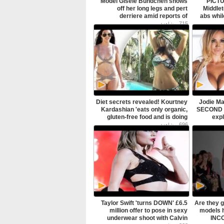
Model Gisele Bundchen shows
PICTU
off her long legs and pert
Middlet
derriere amid reports of
abs whil
marriage tension with
Barts
715
مشاهدة
quarterback Tom Brady - فيديو
Dailymotion
Diet secrets revealed! Kourtney
Jodie Ma
Kardashian 'eats only organic,
SECOND w
gluten-free food and is doing
expl
massive portion control' as she
wedd
696
مشاهدة
slims down post Disick split -
celibate until after the nuptials -
فيديو Dailymotion
Taylor Swift 'turns DOWN' £6.5
Are they g
million offer to pose in sexy
models h
underwear shoot with Calvin
INC