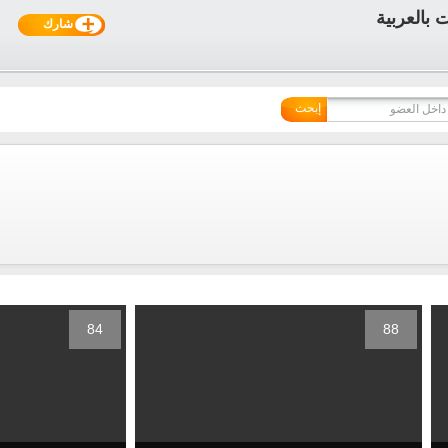
شارك
إبحث
84
88