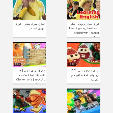
0:16
4:11
فوزي موزي وتوتي – تعلم
فوزي موزي وتوتي - فوزي
اللغة الإنجليزية – Learning
موزي الساحر
English with Teacher
Lisa
5:51
6:43
فوزي موزي وتوتي | DIY
فوزي موزي وتوتي | هدية
مع توتي | تحلاية التوت مع
المندلينا | لعبة المكعبات
الكريمة
والدجاجة | Chicken on a
wall game
6:29
13:55