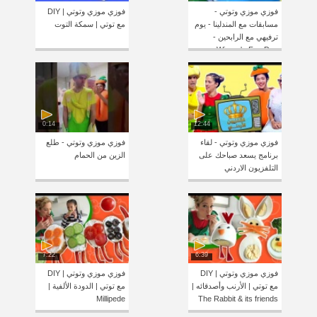
فوزي موزي وتوتي -
فوزي موزي وتوتي | DIY
مسابقات مع المندلينا - يوم
مع توتي | سمكة التوت
ترفيهي مع الرابحين -
Winner's Fun Day
0:14
12:44
فوزي موزي وتوتي - لقاء
فوزي موزي وتوتي - طلع
برنامج يسعد صباحك على
الزين من الحمام
التلفزيون الاردني
7:22
6:39
فوزي موزي وتوتي | DIY
فوزي موزي وتوتي | DIY
مع توتي | الأرنب وأصدقائه |
مع توتي | الدودة الألفية |
Millipede
The Rabbit & its friends