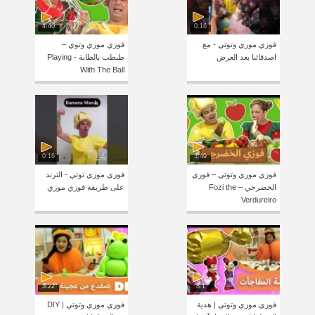
4:40
0:16
فوزي موزي وتوتي - مع
فوزي موزي وتوي –
اصدقائنا بعد العرض
طبطب بالطابة - Playing
With The Ball
0:16
3:49
فوزي موزي وتوتي – فوزي
فوزي موزي توتي - الترند
الخضرجي – Fozi the
على طريقة فوزي موزي
Verdureiro
5:22
8:1
فوزي موزي وتوتي | هدية
فوزي موزي وتوتي | DIY