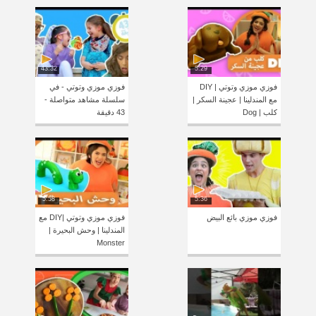
43:32
5:29
فوزي موزي وتوتي | DIY
فوزي موزي وتوتي - في
مع المندلينا | عجينة السكر |
سلسلة مشاهد متواصلة -
كلب | Dog
43 دقيقة
5:58
5:36
فوزي موزي بائع البيض
فوزي موزي وتوتي |DIY مع
المندلينا | وحش البحيرة |
Monster