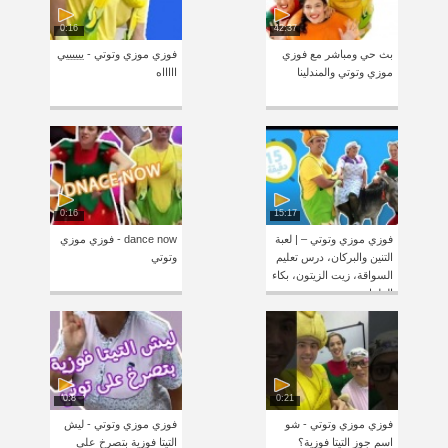
0:16
42:37
بث حي ومباشر مع فوزي
فوزي موزي وتوتي - ييييييي
موزي وتوتي والمندلينا
اااااه
0:16
15:17
فوزي موزي وتوتي – | لعبة
dance now - فوزي موزي
التنين والبركان، درس تعليم
وتوتي
السواقة، زيت الزيتون، بكاء
الطفل
0:8
0:21
فوزي موزي وتوتي - شو
فوزي موزي وتوتي - ليش
اسم جوز التيتا فوزية؟
التيتا فوزية بتصرخ على