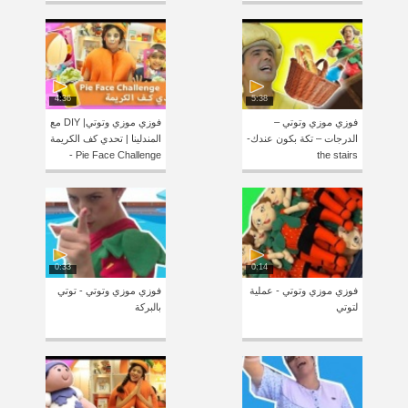
4:36
5:38
فوزي موزي وتوتي –
فوزي موزي وتوتي| DIY مع
الدرجات – تكة بكون عندك-
المندلينا | تحدي كف الكريمة
Pie Face Challenge -
the stairs
0:33
0:14
فوزي موزي وتوتي - عملية
فوزي موزي وتوتي - توتي
لتوتي
بالبركة