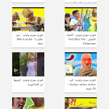
Play Competition 1
2:3
5:55
فوزي موزي وتوتي - الصياد
فوزي موزي وتوتي – مين
الفاشل - Fozi Mozi The
عالباب؟ - Who is at the
door
Fisherman
0:12
26:18
فوزي موزي وتوتي - في
فوزي موزي وتوتي - اوييييها
سلسلة مشاهد متواصلة –
من التيتا فوزية
26 دقيقة