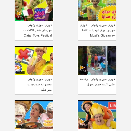
4:45
3:26
فوزي موزي وتوتي – فوزي
فوزي موزي وتوتي -
موزي يوزع الهدايا – Fozi
مهرجان قطر للالعاب -
Qatar Toys Festival
Mozi`s Giveaway
18:12
0:14
فوزي موزي وتوتي - رقصة
فوزي موزي وتوتي -
على اغنية حمص فوق
مجموعة فيديوهات
متواصلة
31:11
14:26