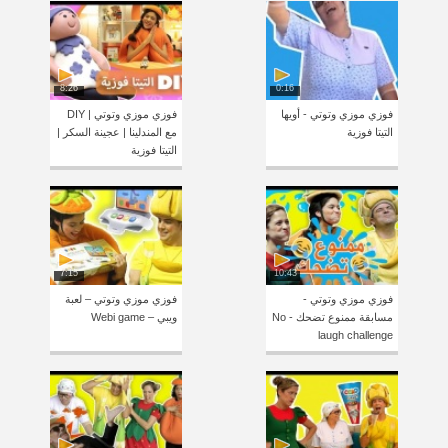
8:26
0:16
فوزي موزي وتوتي - أويها
فوزي موزي وتوتي | DIY
التيتا فوزية
مع المندلينا | عجينة السكر |
التيتا فوزية
7:15
10:43
فوزي موزي وتوتي -
فوزي موزي وتوتي – لعبة
مسابقة ممنوع تضحك - No
ويبي – Webi game
laugh challenge