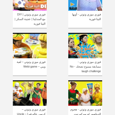
8:26
0:16
فوزي موزي وتوتي - أويها
فوزي موزي وتوتي | DIY
التيتا فوزية
مع المندلينا | عجينة السكر |
التيتا فوزية
7:15
10:43
فوزي موزي وتوتي -
فوزي موزي وتوتي – لعبة
مسابقة ممنوع تضحك - No
ويبي – Webi game
laugh challenge
4:11
3:27
فوزي موزي وتوتي - هجوم
فوزي موزي وتوتي –
الديناصور اوزمو كورنيت
كرسي خالو فيزا – Uncle