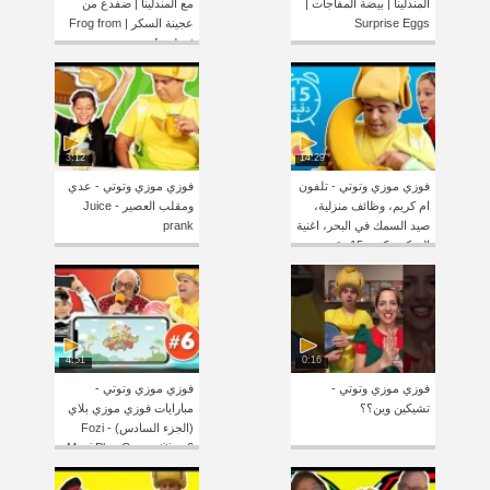
المندلينا | بيضة المفاجآت |
مع المندلينا | ضفدع من
Surprise Eggs
عجينة السكر | Frog from
fondant
3:12
14:29
فوزي موزي وتوتي - تلفون
فوزي موزي وتوتي - عدي
ام كريم، وظائف منزلية،
ومقلب العصير - Juice
صيد السمك في البحر، اغنية
prank
الشكشوكة – 15 دقيقة
4:51
0:16
فوزي موزي وتوتي -
فوزي موزي وتوتي -
تشيكين وين؟؟
مبارايات فوزي موزي بلاي
(الجزء السادس) - Fozi
Mozi Play Competition 6