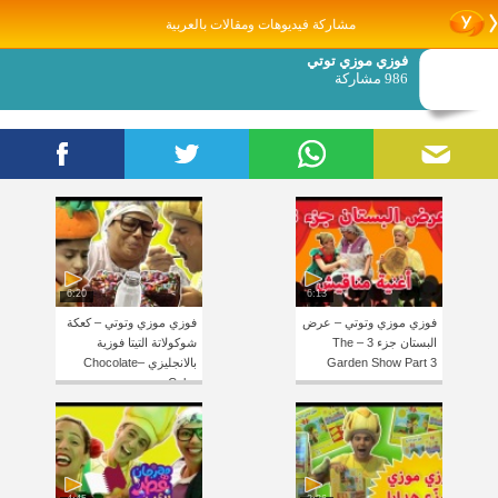
مشاركة فيديوهات ومقالات بالعربية
فوزي موزي توتي
986 مشاركة
6:20
6:13
فوزي موزي وتوتي – عرض
فوزي موزي وتوتي – كعكة
البستان جزء 3 – The
شوكولاتة التيتا فوزية
Garden Show Part 3
بالانجليزي –Chocolate
Cake