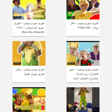
9:26
6:21
فوزي موزي وتوتي - تعال
فوزي موزي وتوتي – فوزي
وراي - Follow Me
موزي أبو شوارب – Fozi
Mozi Abu Shwareb
0:21
10:53
فوزي موزي وتوتي – عبور
فوزي موزي وتوتي - شعر
الشارع، درج متحرك،
فوزي موزي طويل
مغامرات الصباح، اغنية
الضحكة
8:53
0:16