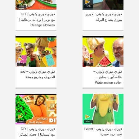
3:58
0:6
فوزي موزي وتوتي - فوزي
فوزي موزي وتوتي | DIY
موزي بنط ع البركة
مع توتي | وردات برتقالية |
Orange Flowers
5:11
3:9
فوزي موزي وتوتي –
فوزي موزي وتوتي – لعبة
عالسكّين يا بطيخ –
الحروف ومنربح بوظة
Watermelon seller
4:14
0:14
فوزي موزي وتوتي - i want
فوزي موزي وتوتي | DIY
to my mommy
مع المندلينا | عجينة السكر |