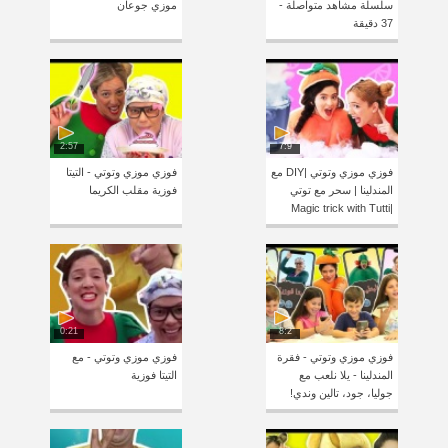
سلسلة مشاهد متواصلة -
موزي جوعان
37 دقيقة
2:57
7:9
فوزي موزي وتوتي |DIY مع
فوزي موزي وتوتي - التيتا
المندلينا | سحر مع توتي
فوزية مقلب الكريما
|Magic trick with Tutti
0:21
8:2
فوزي موزي وتوتي - فقرة
فوزي موزي وتوتي - مع
المندلينا - يلا نلعب مع
التيتا فوزية
جوليا، جود، تالين وندي!