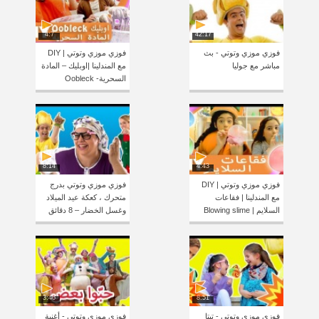
4:7
42:17
فوزي موزي وتوتي - بث
فوزي موزي وتوتي | DIY
مباشر مع جوليا
مع المندلينا |اوبليك – المادة
السحرية- Oobleck
8:14
4:43
فوزي موزي وتوتي | DIY
فوزي موزي وتوتي بدرج
مع المندلينا | فقاعات
متحرك ، كعكة عيد الميلاد
السلايم | Blowing slime
وغسل الخضار – 8 دقائق
3:46
8:51
فوزي موزي وتوتي - تيتا
فوزي موزي وتوتي - أغنية