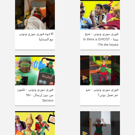
0:25
9:52
فوزي موزي وتوتي - شبح
الاخوة فوزي موزي وتوتي
ببيتنا - Is there a GHOST
مع المندلينا
In the house?!
5:42
0:11
فوزي موزي وتوتي - شو
فوزي موزي وتوتي - تلفون
عم تعمل توتي؟
من دون إرسال - No
Service