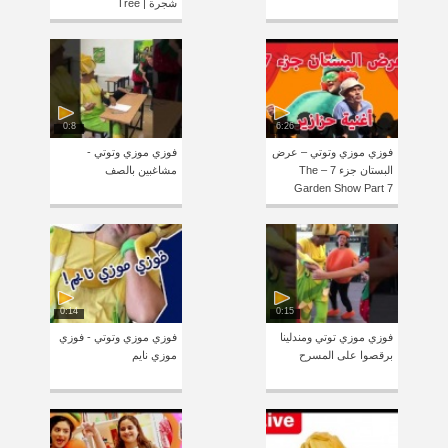
شجرة | Tree
0:8
6:26
فوزي موزي وتوتي – عرض
فوزي موزي وتوتي -
البستان جزء 7 – The
مشاغبين بالصف
Garden Show Part 7
0:14
0:15
فوزي موزي توتي ومندلينا
فوزي موزي وتوتي - فوزي
برقصوا على المسرح
موزي نايم