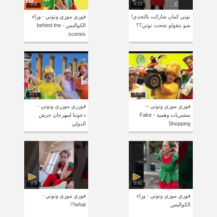
2:8
0:15
توتي كمان شاركت بالتحدي!
فوزي موزي وتوتي - وراء
شو بتقولو نجحت توتي؟؟
الكواليس - behind the
scenes
1:21
5:30
فوزي موزي وتوتي –
فوزري موزري وتوتي -
مشتريات وهمية - Fake
دعوتنا لمهرجان جرش
Shopping
الدولي
0:9
0:41
فوزي موزي وتوتي - وراء
فوزي موزي وتوتي -
الكواليس
what?!