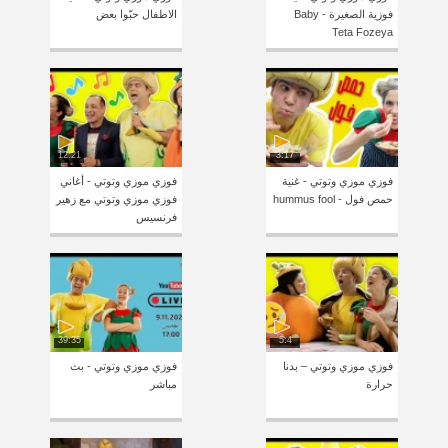
فوزية الصغيرة - Baby
الاطفال حبّوا بعض
Teta Fozeya
12:21
3:17
فوزي موزي وتوتي - غنية
فوزي موزي وتوتي - أغاني
حمص فول - hummus fool
فوزي موزي وتوتي مع زهير
فرنسيس
39:35
5:4
فوزي موزي وتوتي – بدنا
فوزي موزي وتوتي - بث
حرارة
مباشر