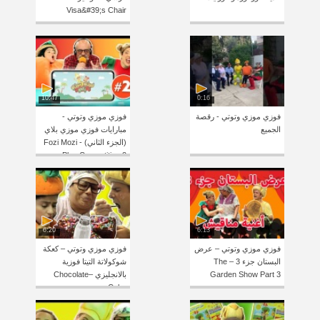
Visa&#39;s Chair
10:47
0:16
فوزي موزي وتوتي - رقصة
فوزي موزي وتوتي -
الجميع
مبارايات فوزي موزي بلاي
(الجزء الثاني) - Fozi Mozi
Play Competition 2
6:20
6:13
فوزي موزي وتوتي – عرض
فوزي موزي وتوتي – كعكة
البستان جزء 3 – The
شوكولاتة التيتا فوزية
Garden Show Part 3
بالانجليزي –Chocolate
Cake