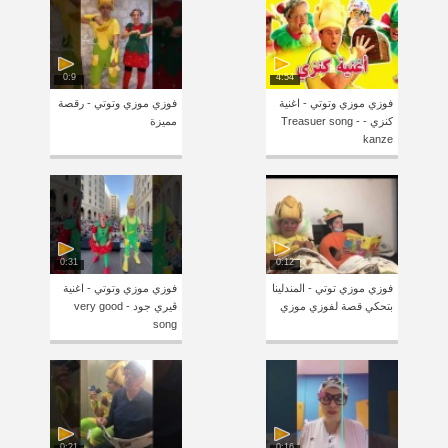
0:9
4:54
فوزي موزي وتوتي - اغنية
فوزي موزي وتوتي - رقصة
كنزي - Treasuer song -
مميزة
kanze
0:31
0:12
فوزي موزي توتي - المندلينا
فوزي موزي وتوتي - اغنية
بتحكي قصة لفوزي موزي
ڤيري جود - very good
song
0:21
0:16