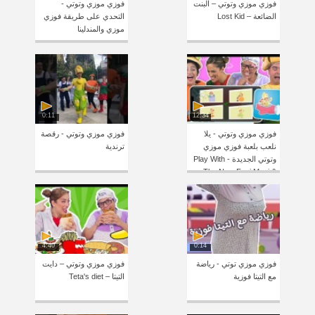
فوزي موزي وتوتي – البنت
فوزي موزي وتوتي -
الضائعة – Lost Kid
التحدي على طريقة فوزي
موزي والمندلينا
0:11
12:34
فوزي موزي وتوتي - يلا
فوزي موزي وتوتي - رقصة
نلعب بلعبة فوزي موزي
ترندية
وتوتي الجديدة - Play With
The New Fozi Mozi &
Tutti App
4:40
0:14
فوزي موزي توتي - رياضة
فوزي موزي وتوتي – دايت
مع التيتا فوزية
التيتا – Teta's diet