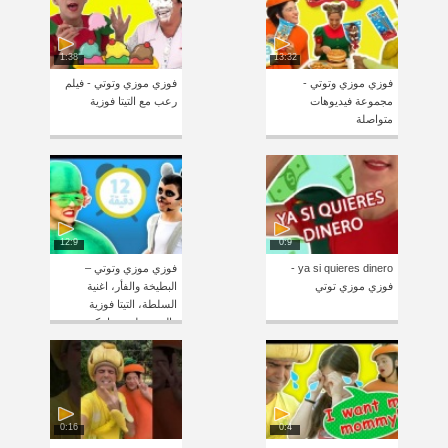
1:38
13:32
فوزي موزي وتوتي -
فوزي موزي وتوتي - فيلم
مجموعة فيديوهات
رعب مع التيتا فوزية
متواصلة
12:9
0:9
ya si quieres dinero -
فوزي موزي وتوتي –
فوزي موزي توتي
البطيخة والفأر، اغنية
السلطة، التيتا فوزية
والسحسلية، هيا نكتب
0:16
0:4