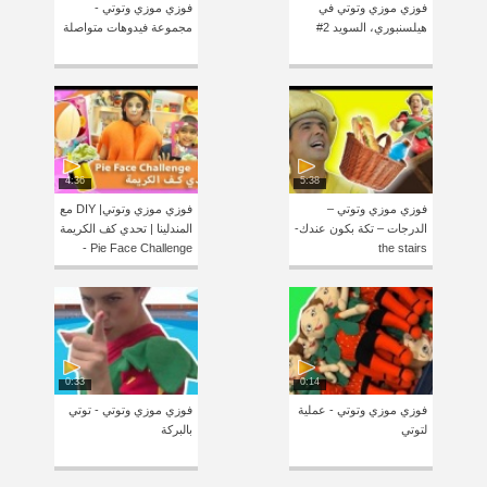
فوزي موزي وتوتي في
فوزي موزي وتوتي -
هيلسنبوري، السويد 2#
مجموعة فيدوهات متواصلة
4:36
5:38
فوزي موزي وتوتي –
فوزي موزي وتوتي| DIY مع
الدرجات – تكة بكون عندك-
المندلينا | تحدي كف الكريمة
Pie Face Challenge -
the stairs
0:33
0:14
فوزي موزي وتوتي - عملية
فوزي موزي وتوتي - توتي
لتوتي
بالبركة