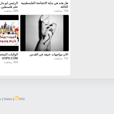
هل هذه هي بداية الانتفاضة الفلسطينية
الرئيس ابو ما
الثالثة
علم فلسطين بأ
685
758
مشاهدة
مشاهدة
الان مواجهات عنيفه في القدس
الولايات المتح
USP0.COM
742
مشاهدة
800
مشاهدة
|
|
RSS
Shideo
خر