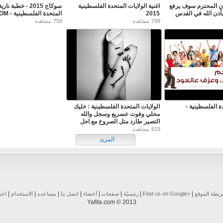
زن المحترم سوف يرفع
اغنية الولايات المتحدة الفلسطينية
سوكاج 2015 - خطبة ن
ذن الله في القدس
2015
المتحدة الفلسطينية - USP0.COM
758
799
مشاهدة
مشاهدة
دة الفلسطينية -
الولايات المتحدة الفلسطينية : خليك
محلي وفوت عسريع وسجل والله
التصير طارد متل الصروخ مع احل
منتدى فلسطيني بتشمير
619
مشاهدة
http://www.usp0.com/vb
المزيد
|
|
|
|
|
|
|
|
يطة الموقع
Find us on ‪Google+‬‏
رئيسيّة
صفحات
أعضاء
اتصل بنا
مساعده
الاستخدام
اخب
Yafita.com © 2013