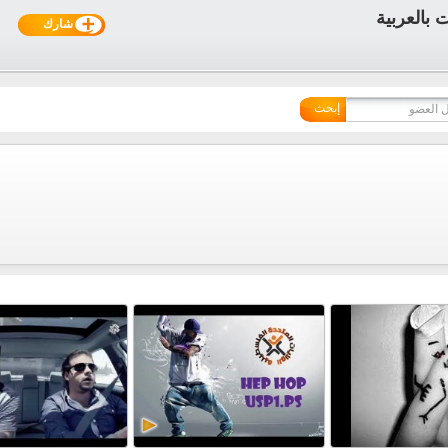
شارك
إبحث