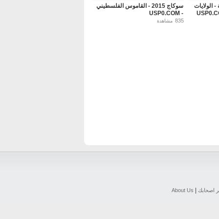
ارية - الولايات
سوكاج 2015 - القاموس الفلسطيني
- USP0.COM
835
مشاهدة
|
ر اصحابك
About Us