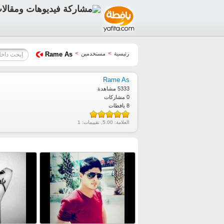
>
>
رئيسية
مستخدمين
Rame As
Rame As
5333 مشاهدة
0 مشاركات
8 يافطات
العلامة:
5.00
, تقييمات:
1