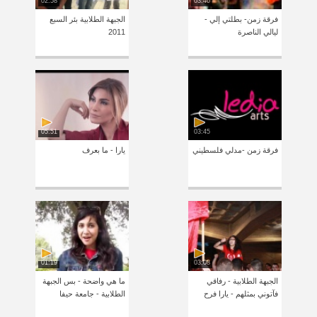
02:58
03:40
فرقة زمن- بطلتي إلي -
الجبهة الطلابية بئر السبع
ليالي الناصرة
2011
05:51
03:45
فرقة زمن -مدلي فلسطيني
يارا - ما بعرف
01:19
03:08
الجبهة الطلابية - رفاقي
ما هي واضحة - بس الجبهة
فآتوني بمثلهم - يارا فرح
الطلابية - جامعة حيفا