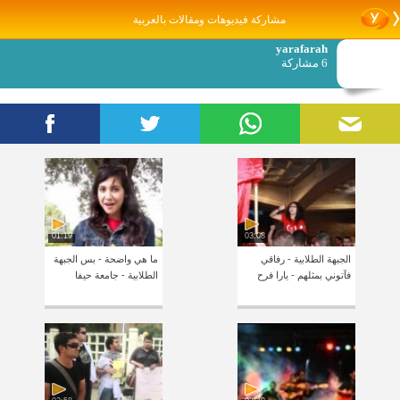
مشاركة فيديوهات ومقالات بالعربية
yarafarah
6 مشاركة
01:19
03:08
الجبهة الطلابية - رفاقي
ما هي واضحة - بس الجبهة
فآتوني بمثلهم - يارا فرح
الطلابية - جامعة حيفا