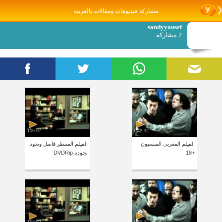
مشاركة فيديوهات ومقالات بالعربية
sandyyousef
2 مشاركة
106:07
1:42:32
الفيلم المغربي المنسيون
الفيلم المنتظر فاصل ونعود
+18
بجودة DVDRip