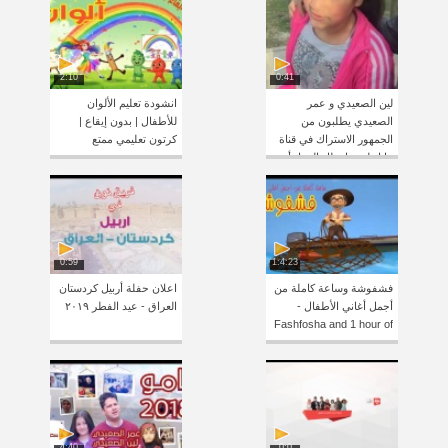
2:10
0:41
لين الصعيدي و عمر
انشودة تعليم الألوان
الصعيدي يطلبون من
للأطفال | بدون إيقاع |
الجمهور الاستراك في قناة
كرتون تعليمي ممتع
مايا ولين وانتظار المفاجأة
0:59
1:4:23
فشفوشة وساعة كاملة من
اعلان حفلة أربيل كردستان
أجمل أغاني الأطفال -
العراق - عيد الفطر ٢٠١٩
Fashfosha and 1 hour of
songs
4:40
0:0