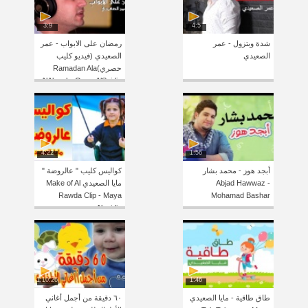
3:9
4:5
شدة وبتزول - عمر
رمضان على الابواب - عمر
الصعيدي
الصعيدي (فيديو كليب
حصري)Ramadan Ala
AlAbwab- Omar AlSaidie
(Exclusive Clip)
4:22
1:56
أبجد هوز - محمد بشار
كواليس كليب " عالروضة "
Abjad Hawwaz -
مايا الصعيدي Make of Al
Rawda Clip - Maya
Mohamad Bashar
Alsaidie
1:10:26
1:46
طاق طاقية - مايا الصعيدي
٦٠ دقيقة من أجمل أغاني