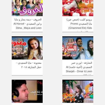
2:22
0:18
برومو كليب (غمض عين)
الحروف - ديمة بشار و مايا
مايا الصعيدي Promo
و لين الصعيدي Al Horoof -
Dima , Maya and Leen
(Ghammed Ein) Kids
music clip - Maya
Alsaidie
1:58
0:5
الشارقة - لين و عمر
معجونة - مايا الصعيدي -
الصعيدي (أغنية خاصة) Al
حفل الشارقة ٢٠١٨
Sharjah - Omar & Leen
AlSaidie
3:10
4:57