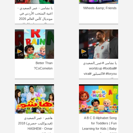
2:42
0:1
Wheels &amp; Friends!
يا نشامى - عمر الصعيدي -
اغنية المنتخب الأردني في
مونديال كأس العالم 2026
Ya Nashama - Omar
Alsaidie
0:54
2:41
يا نشامى #عمر_الصعيدي
Better Than
CoComelon?
#worldcup #football
#foryou #اكسبلور #viral
#fyp
3:33
1:19
A B C D Alphabet Song
هاشم - عمر الصعيدي
for Toddlers | Fun
(فيديوكليب حصري) 2018
HASHEM - Omar
Learning for Kids | Baby