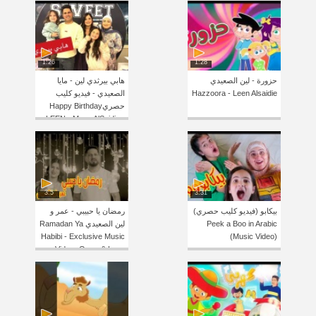
1:26
1:28
حزورة - لين الصعيدي
هابي بيرثدي لين - مايا
Hazzoora - Leen Alsaidie
الصعيدي - فيديو كليب
حصريHappy Birthday
LEEN - Maya AlSaidie -
Exclusive Clip
3:5
3:31
بيكابو (فيديو كليب حصري)
رمضان يا حبيبي - عمر و
Peek a Boo in Arabic
لين الصعيدي Ramadan Ya
Habibi - Exclusive Music
(Music Video)
Video- Omar & Leen
AlSaidie