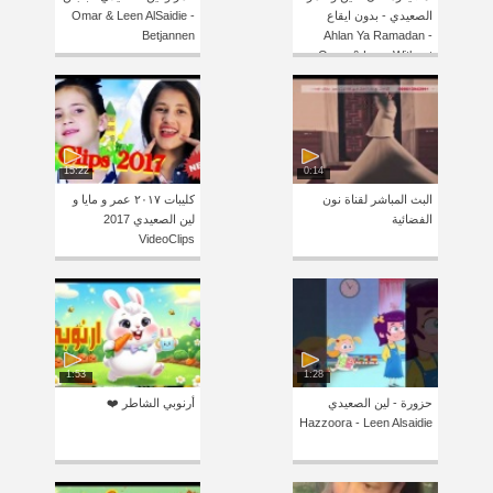
الصعيدي - بدون ايقاع
Omar & Leen AlSaidie -
Betjannen
Ahlan Ya Ramadan -
Omar & Leen Without
Drum
15:22
0:14
البث المباشر لقناة نون
كليبات ٢٠١٧ عمر و مايا و
الفضائية
لين الصعيدي 2017
VideoClips
1:53
1:28
حزورة - لين الصعيدي
أرنوبي الشاطر ❤️
Hazzoora - Leen Alsaidie