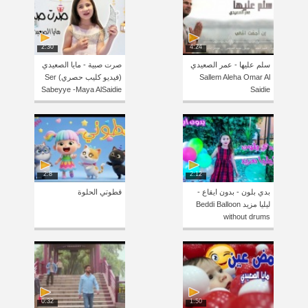
2:30
4:24
سلم عليها - عمر الصعيدي
صرت صبية - مايا الصعيدي
Sallem Aleha Omar Al
(فيديو كليب حصري) Ser
Sabeyye -Maya AlSaidie
Saidie
2:8
2:12
بدي بلون - بدون ايقاع -
قطوتي الحلوة
ليليا مزيد Beddi Balloon
without drums
0:32
1:50