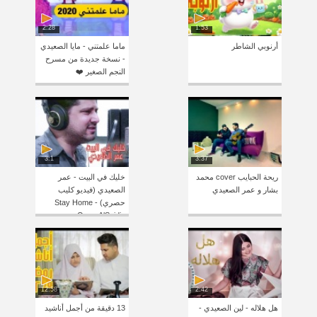
2:28
1:53
أرنوبي الشاطر
ماما علمتني - مايا الصعيدي
- نسخة جديدة من مسرح
النجم الصغير ❤️
3:1
3:37
ريحة الحبايب cover محمد
خليك في البيت - عمر
بشار و عمر الصعيدي
الصعيدي (فيديو كليب
حصري) Stay Home -
Omar AlSaidie
12:58
2:42
هل هلاله - لين الصعيدي -
13 دقيقة من أجمل أناشيد