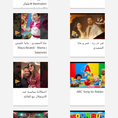
#animation #اطفال
#اكسبلور #cartoon #ترند
0:59
4:2
في غــ زة - عمر و مايا
مايا الصعيدي - ماما علمتني
الصعيدي
| Maya Alsaedi - Mama
3alametni
1:27
1:37
ABC Song for Babies
احتفالاتنا بمناسبة عيد
الاستقلال مع العائلة