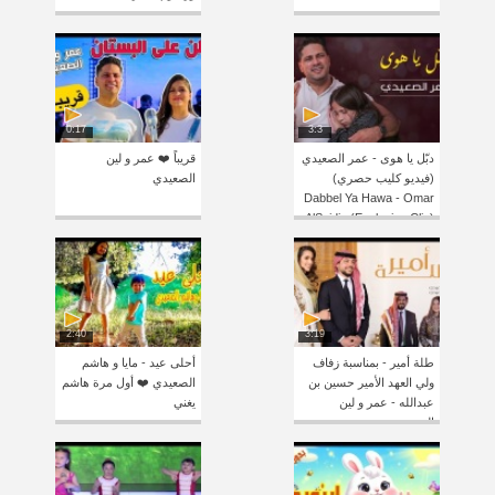
0:17
3:3
دبّل يا هوى - عمر الصعيدي
قريباً ❤️ عمر و لين
(فيديو كليب حصري)
الصعيدي
Dabbel Ya Hawa - Omar
AlSaidie (Exclusive Clip)
2:40
3:19
طلة أمير - بمناسبة زفاف
أحلى عيد - مايا و هاشم
ولي العهد الأمير حسين بن
الصعيدي ❤️ أول مرة هاشم
عبدالله - عمر و لين
يغني
الصعيدي