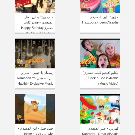
1:26
1:28
حزورة - لين الصعيدي
هابي بيرثدي لين - مايا
Hazzoora - Leen Alsaidie
الصعيدي - فيديو كليب
حصريHappy Birthday
LEEN - Maya AlSaidie -
Exclusive Clip
3:5
3:31
بيكابو (فيديو كليب حصري)
رمضان يا حبيبي - عمر و
Peek a Boo in Arabic
لين الصعيدي Ramadan Ya
Habibi - Exclusive Music
(Music Video)
Video- Omar &amp;
Leen AlSaidie
0:57
2:14
كهربني - عمر الصعيدي
جمل جمل - لين الصعيدي -
Kahrabni - Omar AlSaidie
قناة نون #جديد #kids