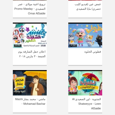
غمض عين (فيديو كليب
ترويج اغنية مولاي - عمر
حصري) مايا الصعيدي
الصعيدي Promo Mawlay -
Omar AlSaidie
0:49
2:12
قطوتي الحلوة
اعلان حفل الشارقة يوم
الجمعة ٣٠ مارس ٢٠١٨
2:13
2:37
الشتوية - لين الصعيدي Al
ماشي - محمد بشار Mashi
- Mohamad Bashar
Shatweyye - Leen
AlSaidie