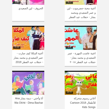
1:40
6:7
أغنية محبة حضرموت - لين
الحروف - لين الصعيدي
و عمر الصعيدي ومحمد
بشار - حفلات عيد الفطر
في حضرموت ٢٠١٨
5:19
4:9
اغنية عاشت المهرة - عمر
أغنية المكلا كيف صارت -
الصعيدي و محمد بشار-
عمر الصعيدي و محمد بشار
حفلات عيد الفطر ٢٠١٨
- حفلات عيد الفطر 2018
2:5
19:57
أغاني رسوم متحركة
أنا وأختي - ديمة بشار Ana
للأطفال 2018 Cartoon
Wa Okhti - Dima Bashar
Kids Songs