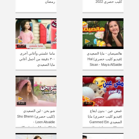
كليب حصري 2022
رمضان
28:50
3:2
هالصيصان - مايا الصعيدي
ماما علمتني وأغاني أخرى
(فيديو كليب حصري) Hal
-٣٠ دقيقة من أجمل أغاني
Sisan - Maya AlSaidie
مايا الصعيدي
4:25
1:50
غمض عين - بدون ايقاع
شو بحن - لين الصعيدي
(فيديو كليب حصري) مايا
(كليب حصري) Sho Bhenn
الصعيدي Gammed Ein
- Leen Alsaidie
(Exclusive Music Clip)
without drums - Maya
Alsaidie