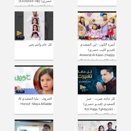
حصري) (Exclusive clip)
Leen & Omar Al Saidie
0:11
0:4
أميرة الكون - لين الصعيدي
كل عام وانتم بخير
(فيديو كليب حصري)
Ameerat Al Kawn (Happy
Birthday) - Leen AlSaidie
1:31
3:1
كل حاجة تغيرت - عمر
الحروف - مايا الصعيدي Al
الصعيدي (فيديو حصري)
Horoof -Maya AlSaidie
Kol Haga Tghayyart -
Omar AlSaidie