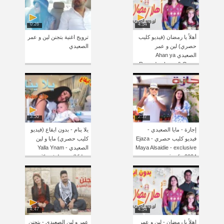
0:26
4:54
أهلاً يا رمضان (فيديو كليب
ترويج اغنية بتجنن لين و عمر
حصري) لين و عمر
الصعيدي
الصعيدي Ahan ya
Ramadan Leen & Omar
3:50
2:37
إجازة - مايا الصعيدي -
يلا ينام - بدون ايقاع (فيديو
فيديو كليب حصري Ejaza -
كليب حصري) مايا و لين
Maya Alsaidie - exclusive
الصعيدي Yalla Ynam -
without drums (Video
music clip 2024
Clip)
4:47
4:54
اهلاً يا رمضان - لين و عمر
عمر و لين الصعيدي - بتجنن