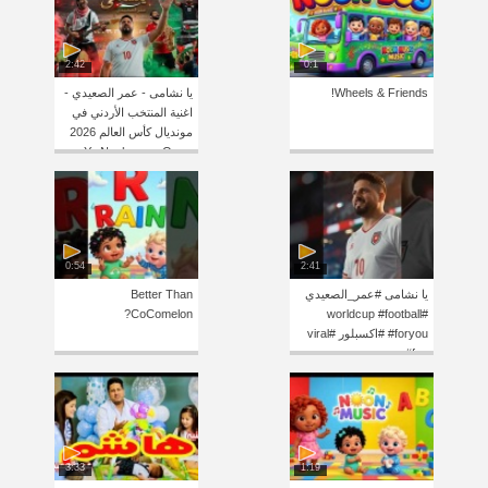
2:42
0:1
Wheels & Friends!
يا نشامى - عمر الصعيدي -
اغنية المنتخب الأردني في
مونديال كأس العالم 2026
Ya Nashama - Omar
Alsaidie
0:54
2:41
يا نشامى #عمر_الصعيدي
Better Than
CoComelon?
#worldcup #football
#foryou #اكسبلور #viral
#fyp
3:33
1:19