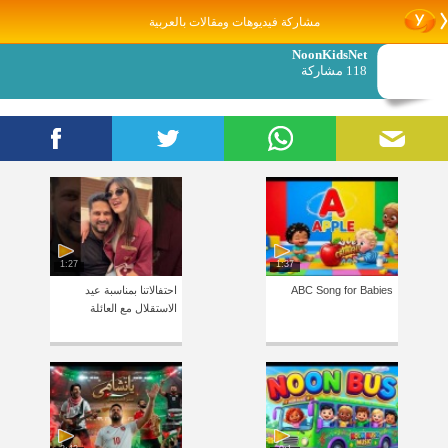
مشاركة فيديوهات ومقالات بالعربية
NoonKidsNet
118 مشاركة
1:27
1:37
ABC Song for Babies
احتفالاتنا بمناسبة عيد
الاستقلال مع العائلة