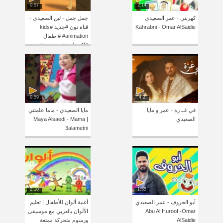
0:57
2:14
كهربني - عمر الصعيدي
جمل جمل - لين الصعيدي -
Kahrabni - Omar AlSaidie
قناة نون #جديد #kids
#animation #اطفال
#اكسبلور #cartoon #ترند
0:59
4:2
في غــ زة - عمر و مايا
مايا الصعيدي - ماما علمتني
الصعيدي
| Maya Alsaedi - Mama
3alametni
2:10
1:55
أبو الحروف - عمر الصعيدي
أغنية ألوان للأطفال | تعليم
Abu Al Huroof -Omar
الألوان بالعربي مع موسيقى
AlSaidie
ورسوم متحركة ممتعة