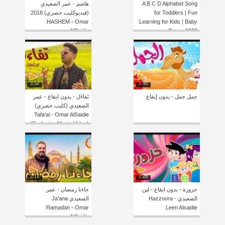
A B C D Alphabet Song
هاشم - عمر الصعيدي
for Toddlers | Fun
(فيديوكليب حصري) 2018
HASHEM - Omar
Learning for Kids | Baby
AlSaidie
Songs 2026
3:32
1:40
جمل جمل - بدون إيقاع
تَفاءَل - بدون ايقاع - عمر
الصعيدي (كليب حصري)
Tafa’al - Omar AlSaidie
(Exclusive Music Video)
2:12
1:26
حزورة - بدون ايقاع - لين
جاءنا رمضان - عمر
الصعيدي Hazzoora -
الصعيدي Ja’ana
Ramadan - Omar
Leen Alsaidie
AlSaidie