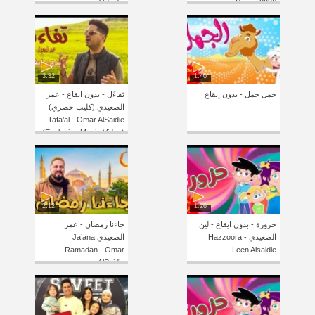
AlSaidie
Songs 2026
3:32
1:40
جمل جمل - بدون إيقاع
تَفاءَل - بدون ايقاع - عمر
الصعيدي (كليب حصري)
Tafa’al - Omar AlSaidie
(Exclusive Music Video)
2:12
1:26
حزورة - بدون ايقاع - لين
جاءنا رمضان - عمر
الصعيدي Hazzoora -
الصعيدي Ja’ana
Ramadan - Omar
Leen Alsaidie
AlSaidie