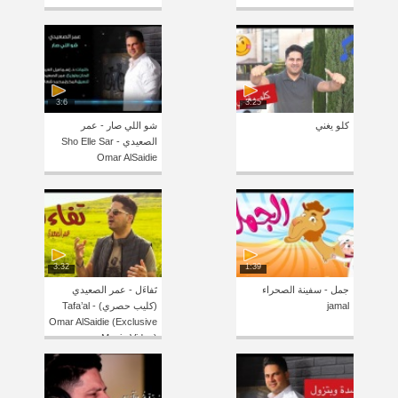
3:6
3:25
كلو يغني
شو اللي صار - عمر
الصعيدي Sho Elle Sar -
Omar AlSaidie
3:32
1:39
جمل - سفينة الصحراء
تَفاءَل - عمر الصعيدي
jamal
(كليب حصري) Tafa’al -
Omar AlSaidie (Exclusive
Music Video)