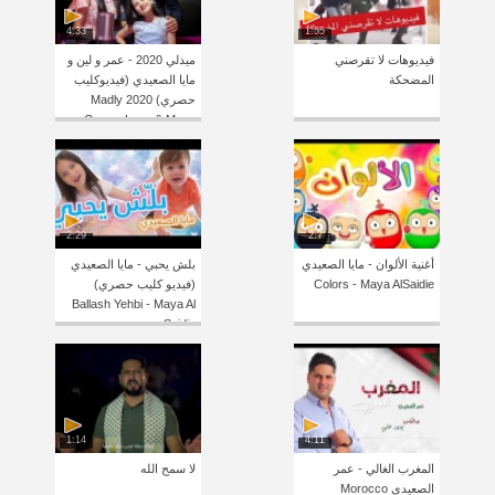
4:33
1:55
فيديوهات لا تقرصني
ميدلي 2020 - عمر و لين و
المضحكة
مايا الصعيدي (فيديوكليب
حصري) Madly 2020
Omar , Leen & Maya
AlSaidie
2:29
2:7
أغنية الألوان - مايا الصعيدي
بلش يحبي - مايا الصعيدي
Colors - Maya AlSaidie
(فيديو كليب حصري)
Ballash Yehbi - Maya Al
Saidie
1:14
4:11
المغرب الغالي - عمر
لا سمح الله
الصعيدي Morocco