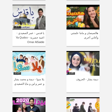
3:5
33:33
هالصيصان و ماما علمتني
يا قدس - عمر الصعيدي -
وأغاني أخرى
اغنية حصرية Ya Qudso -
Omar AlSaidie
2:29
1:34
ديمة بشار - الحروف
يلا سوا - ديمة و محمد بشار
و عمر و لين و مايا الصعيدي