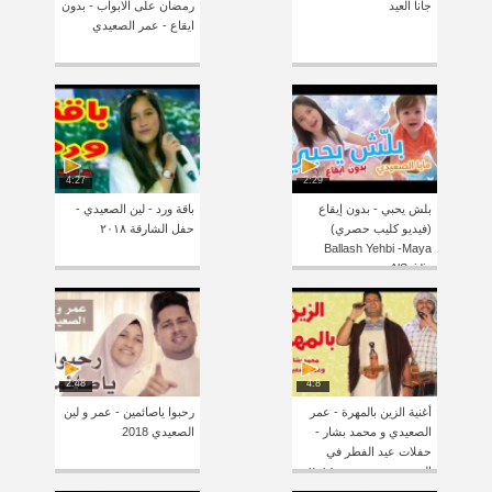
جانا العيد
رمضان على الابواب - بدون
ايقاع - عمر الصعيدي
4:27
2:29
بلش يحبي - بدون إيقاع
باقة ورد - لين الصعيدي -
(فيديو كليب حصري)
حفل الشارقة ٢٠١٨
Ballash Yehbi -Maya
AlSaidie
2:48
4:8
أغنية الزين بالمهرة - عمر
رحبوا ياصائمين - عمر و لين
الصعيدي و محمد بشار -
الصعيدي 2018
حفلات عيد الفطر في
المهرة و حضرموت ٢٠١٨