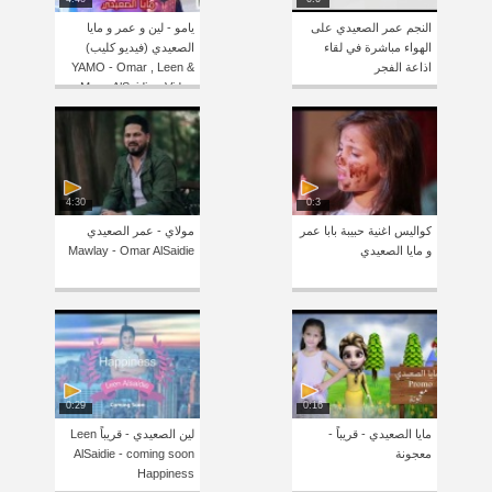
النجم عمر الصعيدي على
يامو - لين و عمر و مايا
الهواء مباشرة في لقاء
الصعيدي (فيديو كليب)
اذاعة الفجر
YAMO - Omar , Leen &
Maya AlSaidie - Video
Clip
4:30
0:3
كواليس اغنية حبيبة بابا عمر
مولاي - عمر الصعيدي
و مايا الصعيدي
Mawlay - Omar AlSaidie
0:29
0:16
مايا الصعيدي - قريباً -
لين الصعيدي - قريباً Leen
معجونة
AlSaidie - coming soon
Happiness