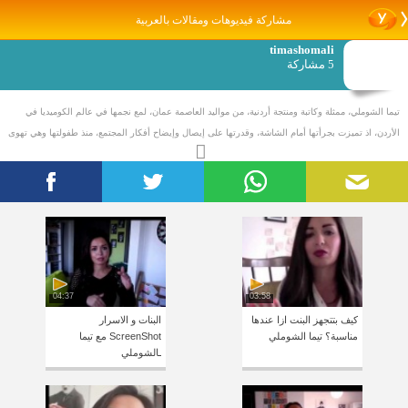
مشاركة فيديوهات ومقالات بالعربية
timashomali
5 مشاركة
تيما الشوملي، ممثلة وكاتبة ومنتجة أردنية، من مواليد العاصمة عمان، لمع نجمها في عالم الكوميديا في
الأردن، اذ تميزت بجرأتها أمام الشاشة، وقدرتها على إيصال وإيضاح أفكار المجتمع، منذ طفولتها وهي تهوى
الفن و خاصة الكتابة و الإخراج، وتطبق ما تحلم به بكاميرا الفيديو المنزلية،
تخرجت من المدرسة بمعدل متفوق ولم تتمكن من الالتحاق بجامعة متخصصة بتدريس المجال الذي تهواه،
فالتحقت بكلية إدارة الأعمال بكالوريوس علوم مالية و مصرفية، ولكن بالرغم من ذلك لم تتوقف عن
الكتابة الى ان تعرفت على الهيئة الملكية للأفلام و نشاطاتها، و بدأت بالمشاركة بدورات مكثفة في صناعة
الافلام و هناك صنعت أول فيلم قصير لها، ثم تقدمت إلى دراسة الماجستير في الفنون السينمائية بعد
تأسيس معهد البحر الأحمر للفنون السنمائية وتخرجت بشهادة ماجستير تخصص انتاج و كتابة.
04:37
03:58
كيف بتتجهز البنت ازا عندها
البنات و الاسرار
مناسبة؟ تيما الشوملي
ScreenShot مع تيما
ـالشوملي