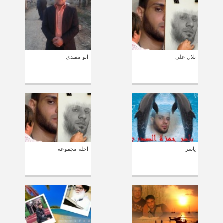
بلال علي
ابو مقتدى
ياسر
احله مجموعه