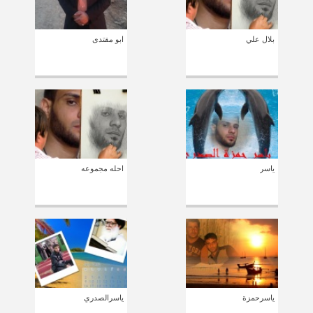
بلال علي
ابو مقتدى
ياسر
احله مجموعه
ياسرحمزة
ياسرالصدري