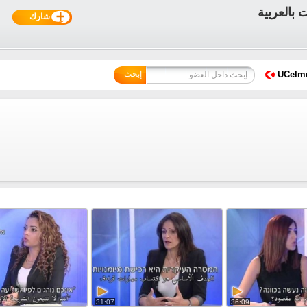
شارك
UCelm
إبحث
31:07
36:09