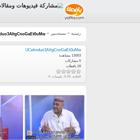
>
>
رئيسية
مستخدمين
duo3AItgCnoGaEt0uMw
UCelmduo3AItgCnoGaEt0uMw
13003 مشاهدة
0 مشاركات
18 يافطات
العلامة:
0.00
, تقييمات:
0
37:04