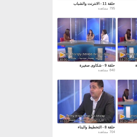
حلقة 11 - الانترنت والشباب
795
مشاهدة
30:00
53:25
حلقة 9 - شكاوى صغيرة
840
مشاهدة
30:03
30:24
حلقة 8 - التخطيط والبناء
704
مشاهدة