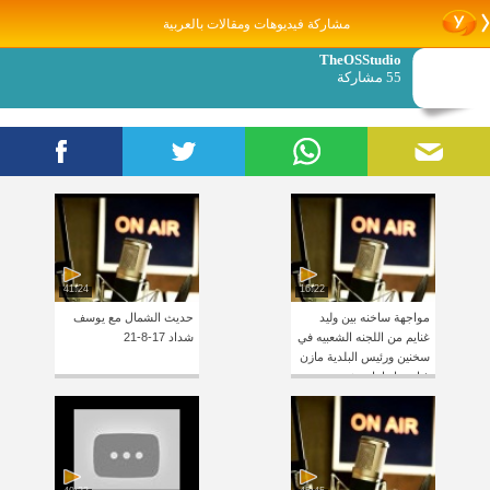
مشاركة فيديوهات ومقالات بالعربية
TheOSStudio
55 مشاركة
41:24
16:22
مواجهة ساخنه بين وليد
حديث الشمال مع يوسف
غنايم من اللجنه الشعبيه في
شداد 17-8-21
سخنين ورئيس البلدية مازن
غنايم وإتهامات شديده