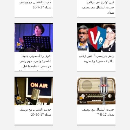
نبيل توتري في برنامج
حديث الشمال مع يوسف
حديث الشمال مع يوسف
شداد 17-7-10
شداد
02:48
04:09
رامز جرايسي ft حنين زعبي
اقوى رد لمصوتي جبهة
- اغنية حصرية وعصرية
الناصرة ولمرشحهم رامز
جرايسي - شاهدوا قبل
حذفه من اليوتيوب من قبل
الجبهة
45:41
53:19
حديث الشمال مع يوسف
حديث الشمال مع يوسف
شداد 17-5-7
شداد 17-10-29