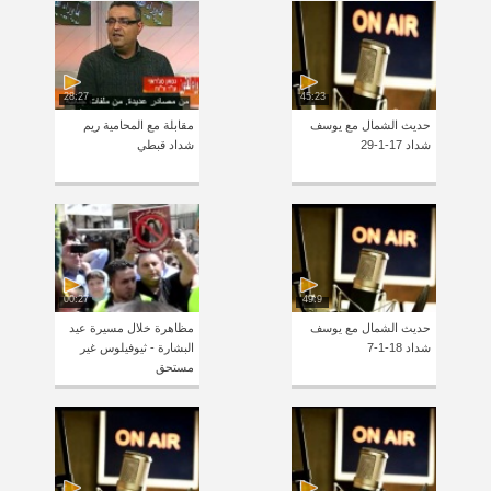
28:27
45:23
حديث الشمال مع يوسف
مقابلة مع المحامية ريم
شداد 17-1-29
شداد قبطي
00:27
49:9
حديث الشمال مع يوسف
مظاهرة خلال مسيرة عيد
شداد 18-1-7
البشارة - ثيوفيلوس غير
مستحق