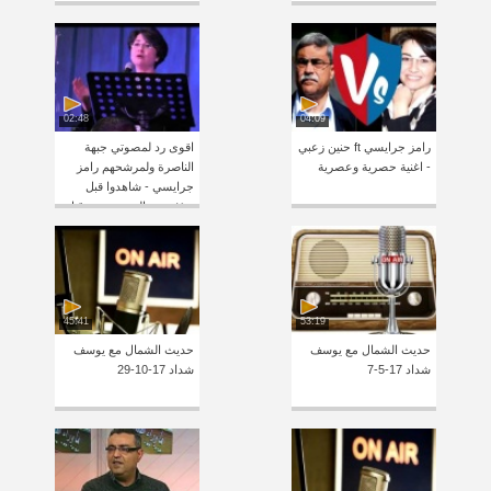
02:48
04:09
رامز جرايسي ft حنين زعبي
اقوى رد لمصوتي جبهة
- اغنية حصرية وعصرية
الناصرة ولمرشحهم رامز
جرايسي - شاهدوا قبل
حذفه من اليوتيوب من قبل
الجبهة
45:41
53:19
حديث الشمال مع يوسف
حديث الشمال مع يوسف
شداد 17-5-7
شداد 17-10-29