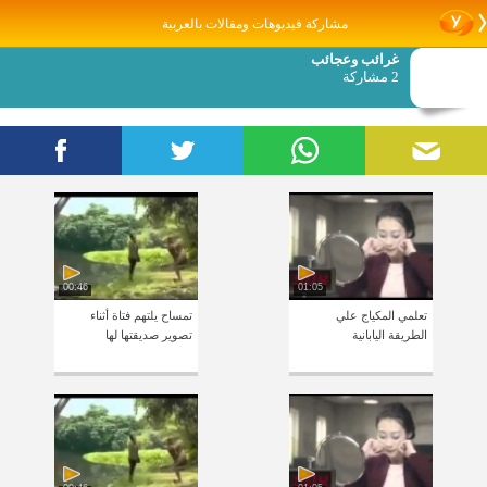
مشاركة فيديوهات ومقالات بالعربية
غرائب وعجائب
2 مشاركة
00:46
01:05
تعلمي المكياج علي
تمساح يلتهم فتاة أثناء
الطريقة اليابانية‬
تصوير صديقتها لها‎