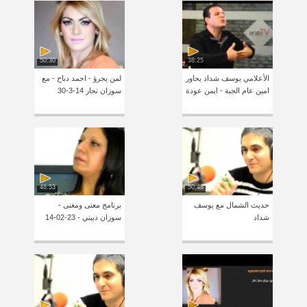
50:30
38:25
الأعلامي يوسف شداد يحاور
لمن يجرؤ - احمد دباح - مع
امين عام الجبة - ايمن عودة
سوزان نجار 14-3-30
48:53
50:48
حديث الشمال مع يوسف
برنامج معنى ومغنى -
شداد
سوزان دبيني - 23-02-14