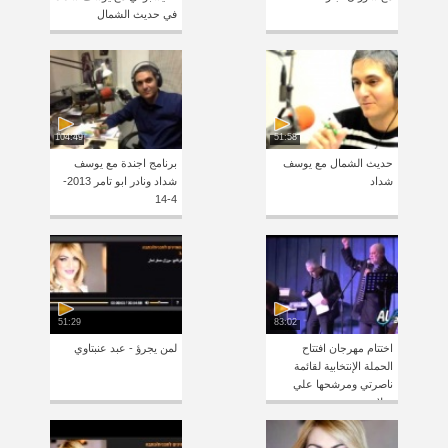
في حديث الشمال
104:49
51:58
حديث الشمال مع يوسف
برنامج اجندة مع يوسف
شداد
شداد ونادر ابو تامر 2013-
4-14
51:29
83:02
اختتام مهرجان افتتاح
لمن يجرؤ - عبد عنبتاوي
الحملة الإنتخابية لقائمة
ناصرتي ومرشحها علي
سلام بحضور مهيب