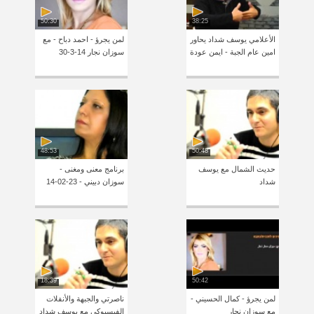
50:30
38:25
الأعلامي يوسف شداد يحاور
لمن يجرؤ - احمد دباح - مع
امين عام الجبة - ايمن عودة
سوزان نجار 14-3-30
48:53
50:48
حديث الشمال مع يوسف
برنامج معنى ومغنى -
شداد
سوزان دبيني - 23-02-14
18:39
50:42
لمن يجرؤ - كمال الحسيني -
ناصرتي والجبهة والأنفلات
مع سوزان نجار
الفيسبوكي مع يوسف شداد