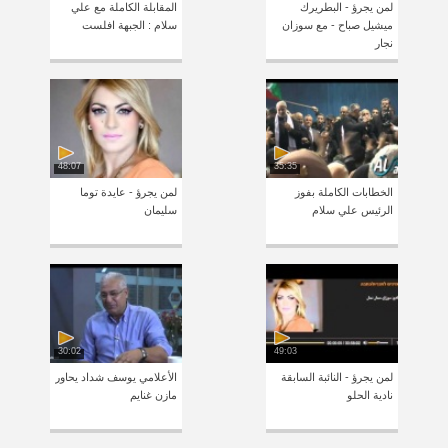
لمن يجرؤ - البطريرك
المقابلة الكاملة مع علي
ميشيل صباح - مع سوزان
سلام : الجبهة افلست
نجار
48:07
35:35
الخطابات الكاملة بفوز
لمن يجرؤ - عايدة توما
الرئيس علي سلام
سليمان
30:02
49:03
لمن يجرؤ - النائبة السابقة
الأعلامي يوسف شداد يحاور
نادية الحلو
مازن غنايم