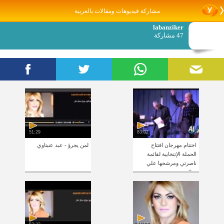
مشاركة فيديوهات ومقالات بالعربية
labanziker
47 مشاركة
51:29
83:02
اختتام مهرجان افتتاح
لمن يجرؤ - عبد عنبتاوي
الحملة الإنتخابية لقائمة
ناصرتي ومرشحها علي
سلام بحضور مهيب