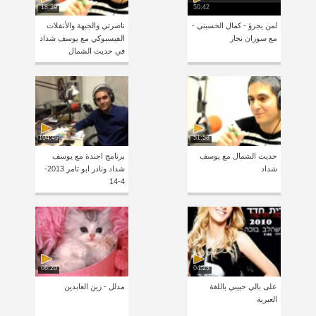
18:39
50:42
لمن يجرؤ - كمال الحسيني -
ناصرتي والجبهة والأنفلات
مع سوزان نجار
الفيسبوكي مع يوسف شداد
في حديث الشمال
104:49
51:58
حديث الشمال مع يوسف
برنامج اجندة مع يوسف
شداد
شداد ونادر ابو تامر 2013-
4-14
06:20
04:23
على بالي حبيبي باللغة
مدلل - زين العابدين
العبرية