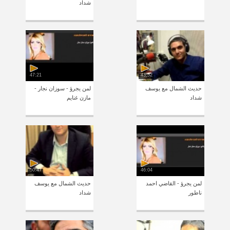
شداد
47:21
43:52
حديث الشمال مع يوسف
لمن يجرؤ - سوزان نجار -
شداد
مازن غنايم
50:47
46:04
لمن يجرؤ - القاضي احمد
حديث الشمال مع يوسف
ناطور
شداد