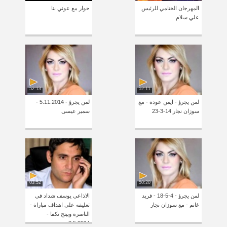
المهرجان الختامي للرئيس
حوار مع عوني بنا
علي سلام
52:13
52:11
لمن يجرؤ - ايمن عودة - مع
لمن يجرؤ - 5.11.2014 -
سوزان نجار 14-3-23
سمير عيسى
03:52
50:20
لمن يجرؤ - 4-5-18 - فريد
الاذاعي يوسف شداد في
غانم - مع سوزان نجار
تعليقه على اهداف مباراة -
الناصرة وبيتح تكفا -
2.5.2014