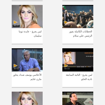
48:07
35:35
الخطابات الكاملة بفوز
لمن يجرؤ - عايدة توما
الرئيس علي سلام
سليمان
30:02
49:03
لمن يجرؤ - النائبة السابقة
الأعلامي يوسف شداد يحاور
نادية الحلو
مازن غنايم