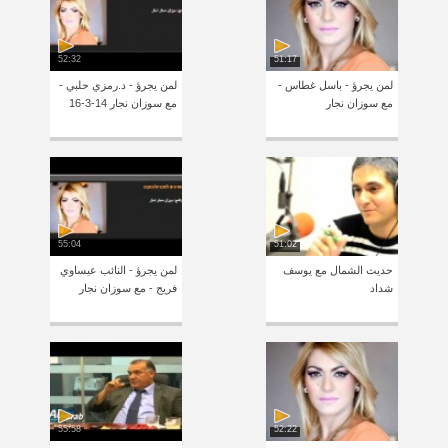
52:32
51:17
لمن يجرؤ - باسل غطاس -
لمن يجرؤ - د.رمزي حلبي -
مع سوزان نجار
مع سوزان نجار 14-3-16
55:04
51:02
حديث الشمال مع يوسف
لمن يجرؤ - النائب عيساوي
شداد
فريج - مع سوزان نجار
55:58
52:22