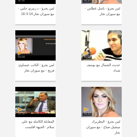
52:32
51:17
لمن يجرؤ - باسل غطاس -
لمن يجرؤ - د.رمزي حلبي -
مع سوزان نجار
مع سوزان نجار 14-3-16
55:04
51:02
حديث الشمال مع يوسف
لمن يجرؤ - النائب عيساوي
شداد
فريج - مع سوزان نجار
55:58
52:22
لمن يجرؤ - البطريرك
المقابلة الكاملة مع علي
ميشيل صباح - مع سوزان
سلام : الجبهة افلست
نجار