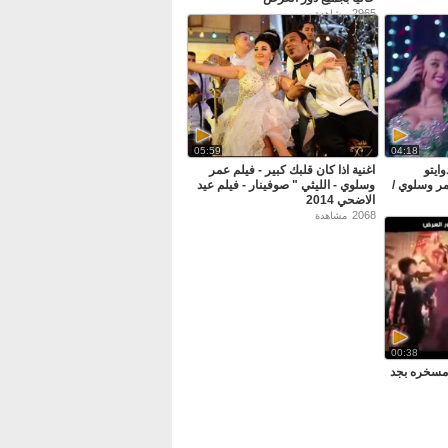
2965
مشاهدة
05:59
04:18
وايتو
اغنية اذا كان قلبك كبير - فيلم عمر
مر وسلوي /
وسلوي - الليثي " صوفينار - فيلم عيد
الاضحي 2014
2068
مشاهدة
00:38
 مسخره بجد