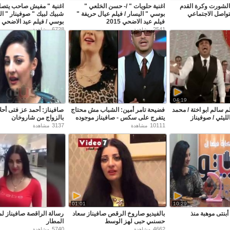
الشورت وكرة القدم
اغنية حلويات " /- حسن الخلعي "
اغنية " مفيش صاحب يتصا
تواصل الاجتماعي
بوسي " اليسار / فيلم عيال حريفة "
شبيك لبيك " صوفينار " ال
فيلم عيد الاضحي 2015
بوسي / فيلم عيد الاضحي 2015
6728
2541
مشاهدة
مشاهدة
04:19
م سالم ابو اختة / محمد
فضيحة تامر أمين: الشباب مش محتاج
صافيناز: أحمد عز فتى أحل
ليثي / صوفيناز
يتفرج على سكس - صافيناز موجوده
بالزواج من شاروخان
3137
10111
مشاهدة
مشاهدة
01:01
10:29
أبنتى موهبة منذ
بالفيديو صاروخ الرقص صافيناز سعاد
رسالة الراقصة صافيناز لم
حسنىي حبى لهز الوسط
المطار
5740
4662
مشاهدة
مشاهدة