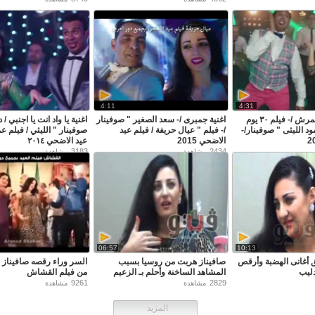
4:11
4:31
اغنية كدة ما طمرش /- فيلم ٣٠ يوم
اغنية جمبرى /- سعد الصغير " صوفينار
اغنية يا واد انت يا اجنبي / د
ود الليثى " صوفينار/-
/- فيلم " عيال حريفة / فيلم عيد
صوفينار " الليثي / فيلم ع
الاضحي 2015
عيد الاضحي ٢٠١٤
3183
2434
مشاهدة
مشاهدة
06:57
10:13
 أغانى الهضبة وأرقص
صافيناز هربت من روسيا بسبب
السر وراء رقصه صافيناز
دليب
المشاهد الساخنة وأحلم بـ الزعيم
من فيلم القشاش
9261
2829
مشاهدة
مشاهدة
المزيد