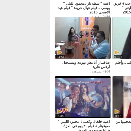
حب /- فريق
اغنية " شطة نار / محمود الليثى "
ليثي "
بوسي /- فيلم عيال حريفة " فيلم عيد
الاضحي 2015
2454
مشاهدة
04:54
07:31
امى..وأحلم
صافيناز: أنا مش يهودية ومستحيل
أرقص عارية
4984
مشاهدة
5:35
0:15
عجبيها من
اغنية خلخال وكعب /- محمود الليثي "
صوفينار /- فيلم ٣٠ يوم في العز /-
حاليا بجميع دور العرض