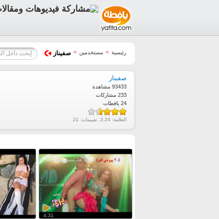
>
>
رئيسية
مستخدمين
صفيناز
صفيناز
93433 مشاهدة
233 مشاركات
24 يافطات
العلامة:
3.24
, تقييمات:
21
4:31