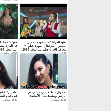
5:37
اغنية الدراما " قلب ميت /- حسن
الخلعي " صوفينار " سهر/- فيلم ٣٠
فى العز /- محم
يوم في العز /- فيلم عيد الفطر 2016
عيد الفطر 2016
2773
1737
مشاهدة
مشاهدة
06:25
صافيناز سعاد حسني حببتني في
صافيناز: أعشق
الرقص وسامية جمال الأستاذة
على أنغام العن
2563
2065
مشاهدة
مشاهدة