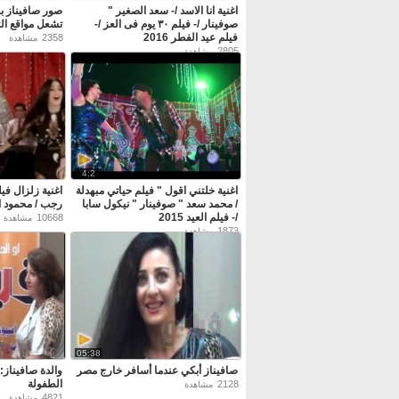
اغنية انا الاسد /- سعد الصغير "
صور صافيناز ب
صوفينار /- فيلم ٣٠ يوم فى العز /-
تشعل مواقع ال
فيلم عيد الفطر 2016
2358
مشاهدة
2805
مشاهدة
4:2
اغنية خلتني اقول " فيلم حياتي مبهدلة
اغنية زلزال فيل
/ محمد سعد " صوفينار " نيكول سابا
رجب / محمود ال
/- فيلم العيد 2015
10668
مشاهدة
1873
مشاهدة
05:38
صافيناز أبكي عندما أسافر خارج مصر
والدة صافيناز: 
الطفولة
2128
مشاهدة
4821
مشاهدة