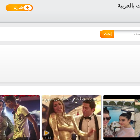
شارك
إبحث
4:48