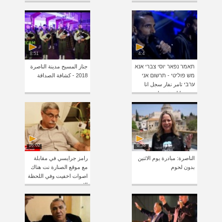
8:51
4:4
תאמר נפאר יוסי צברי אנא
جناز المسيح مدينة الناصرة
מש פוליטי - תרשום אני
2018 - كشافة الصداقة
ערבי تامر نفار سجل انا
عربي انا مش بوليتي
16:02
0:38
الناصرة: مبادرة يوم الاثنين
رامز جرايسي في مقابلة
بدون لحوم
مع موقع الصنارة نت هناك
اصوات اخفيت وفي اللحظة
الاخيرة