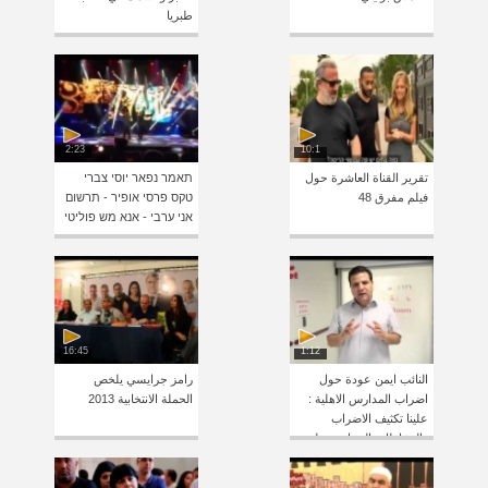
طبريا
2:23
10:1
تقرير القناة العاشرة حول
תאמר נפאר יוסי צברי
فيلم مفرق 48
טקס פרסי אופיר - תרשום
אני ערבי - אנא מש פוליטי
16:45
1:12
النائب ايمن عودة حول
رامز جرايسي يلخص
اضراب المدارس الاهلية :
الحملة الانتخابية 2013
علينا تكثيف الاضراب
والنشاطات الجماهيرية لعدة
ايام