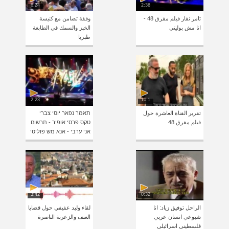
6:24
2:36
تامر نفار فيلم مفرق 48 -
وقفة تضامن مع كنيسة
انا مش بوليتي
الخبز والسمك في الطابغة
طبريا
2:23
10:1
تقرير القناة العاشرة حول
תאמר נפאר יוסי צברי
فيلم مفرق 48
טקס פרסי אופיר - תרשום
אני ערבי - אנא מש פוליטי
3:42
0:32
الراحل توفيق زياد: انا
لقاء وليد عفيفي حول قضايا
شيوعي انسان عربي
العنف والزعرنة الناصرة
فلسطيني اسرائيلي