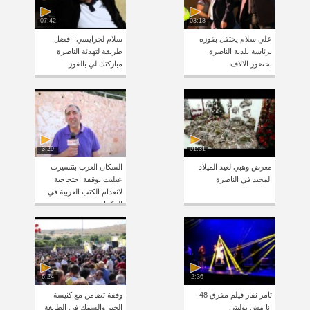
07:42
03:18
علي سلام يحتفل بفوزه
سلام لجرايسي: افضل
برئاسة بلدية الناصرة
طريقة لتهدئة الناصرة
بحضور الالاف
مباركتك لي بالفوز
3:29
01:31
معرض وهبي لعيد الميلاد
السكان العرب بنتسيرت
المجيد في الناصرة
عيليت بوقفة احتجاجية
لانعدام الكتب العربية في
المكتبات
6:24
2:36
تامر نفار فيلم مفرق 48 -
وقفة تضامن مع كنيسة
انا مش بوليتي
الخبز والسمك في الطابغة