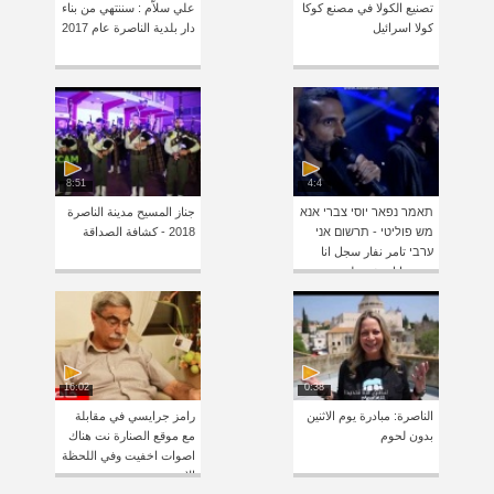
تصنيع الكولا في مصنع كوكا
علي سلاّم : سننتهي من بناء
كولا اسرائيل
دار بلدية الناصرة عام 2017
8:51
4:4
תאמר נפאר יוסי צברי אנא
جناز المسيح مدينة الناصرة
מש פוליטי - תרשום אני
2018 - كشافة الصداقة
ערבי تامر نفار سجل انا
عربي انا مش بوليتي
16:02
0:38
الناصرة: مبادرة يوم الاثنين
رامز جرايسي في مقابلة
بدون لحوم
مع موقع الصنارة نت هناك
اصوات اخفيت وفي اللحظة
الاخيرة