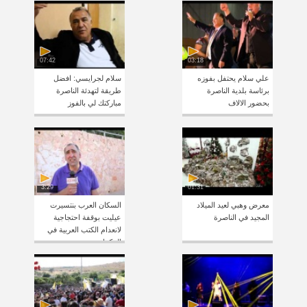
07:42
03:18
علي سلام يحتفل بفوزه
سلام لجرايسي: افضل
برئاسة بلدية الناصرة
طريقة لتهدئة الناصرة
بحضور الالاف
مباركتك لي بالفوز
3:29
01:31
معرض وهبي لعيد الميلاد
السكان العرب بنتسيرت
المجيد في الناصرة
عيليت بوقفة احتجاجية
لانعدام الكتب العربية في
المكتبات