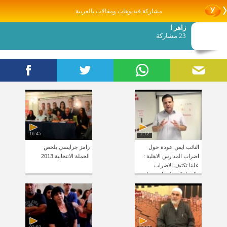
مشاركة فيديوهات ومقالات بالعربية
زاهر ا
23 مشاركة
16:45
1:12
النائب ايمن عودة حول
رامز جرايسي يلخص
اضراب المدارس الاهلية :
الحملة الانتخابية 2013
علينا تكثيف الاضراب
والنشاطات الجماهيرية لعدة
ايام