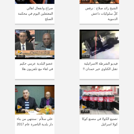
02:50
03:47
الشيخ رائد صلاح : نرفض
صراخ وانفعال اهالي
كلّ سلوكيات داعش
المعتقلين اليوم في محكمة
الدموية
الصلح
6:55
02:12
فيديو الشرطة الاسرائيلية
عضو البلدية عزمي حكيم
تقتل الكناوي خير حمدان !!
في لقاء مع تلفزيون هلا
1:35
2:21
تصنيع الكولا في مصنع كوكا
علي سلاّم : سننتهي من بناء
كولا اسرائيل
دار بلدية الناصرة عام 2017