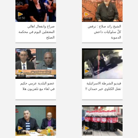
02:50
03:47
الشيخ رائد صلاح : نرفض
صراخ وانفعال اهالي
كلّ سلوكيات داعش
المعتقلين اليوم في محكمة
الدموية
الصلح
6:55
02:12
فيديو الشرطة الاسرائيلية
عضو البلدية عزمي حكيم
تقتل الكناوي خير حمدان !!
في لقاء مع تلفزيون هلا
1:35
2:21