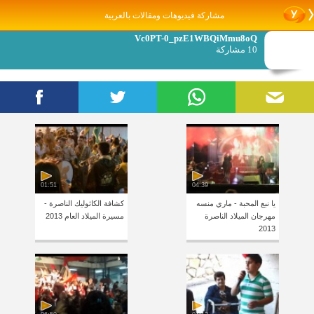
مشاركة فيديوهات ومقالات بالعربية
Vc0PT-0_pzE1WBQiMmu8oQ
10 مشاركة
01:51
04:39
يا نبع المحبة - ماري منسه
كشافة الكاثوليك الناصرة -
مهرجان الميلاد الناصرة
مسيرة الميلاد العام 2013
2013