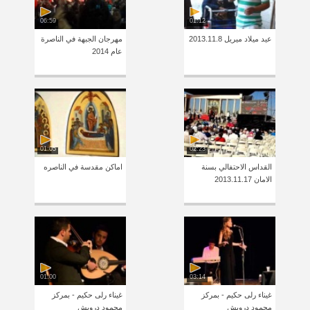
06:59
01:12
عيد ميلاد ميريل 2013.11.8
مهرجان الجبهة في الناصرة
عام 2014
01:05
02:23
القداس الاحتفالي بسنة
اماكن مقدسة في الناصره
الامان 2013.11.17
01:00
03:14
غيناء رلى حكيم - بمركز
غيناء رلى حكيم - بمركز
محمود درويش
محمود درويش