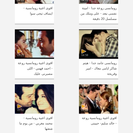
04:22
04:11
رومانسى روعة جدا - امينة
اقوى اغنية رومانسية -
نفسى نبعد - على وملك من
ايساف تيجى سوا
مسلسل 20 دقيقة
03:25
04:58
رومانسى جامد جدا - هيتم
اقوى اغنية رومانسية روعة
شاكر ايامى معاك - امير
- احمد فهمي - اللى
وفريحة
مصبرنى عليك
05:02
07:08
اقوى اغنية رومانسية روعة
اقوى اغنية رومانسية -
- خالد سليم- حبيبنى
محمد مغربي - من يوم ما
شفتها