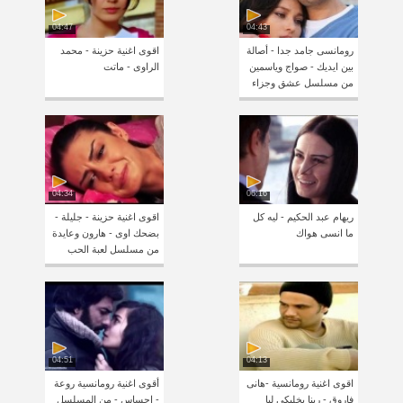
04:47
04:43
رومانسى جامد جدا - أصالة
اقوى اغنية حزينة - محمد
بين ايديك - صواج وياسمين
الراوى - ماتت
من مسلسل عشق وجزاء
04:34
06:16
ريهام عبد الحكيم - ليه كل
اقوى اغنية حزينة - جليلة -
ما انسى هواك
بضحك اوى - هارون وعايدة
من مسلسل لعبة الحب
04:51
04:13
اقوى اغنية رومانسية -هانى
أقوى اغنية رومانسية روعة
فاروق - ربنا يخليكى ليا
- احساس - من المسلسل