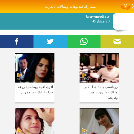
مشاركة فيديوهات ومقالات بالعربية
bravemediatv
20 مشاركة
04:59
04:54
رومانسى جامد جدا - كلى
اقوى اغنية رومانسية روعة
ملكك - شيرين - امير
جدا - انا ليك - سامو زين
وفريحة