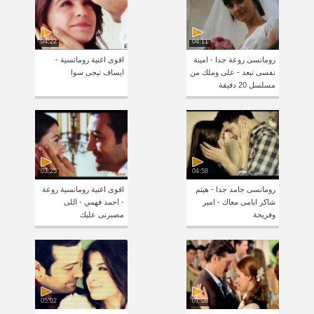
04:22
04:11
رومانسى روعة جدا - امينة
اقوى اغنية رومانسية -
نفسى نبعد - على وملك من
ايساف تيجى سوا
مسلسل 20 دقيقة
03:25
04:58
رومانسى جامد جدا - هيتم
اقوى اغنية رومانسية روعة
شاكر ايامى معاك - امير
- احمد فهمي - اللى
وفريحة
مصبرنى عليك
05:02
07:08