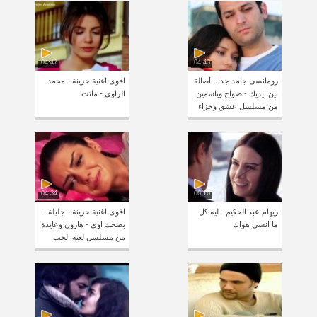
04:47
04:43
رومانسى جامد جدا - أصالة
اقوى اغنية حزينة - محمد
بين ايديك - صواج وياسمين
الراوى - ماتت
من مسلسل عشق وجزاء
04:34
06:16
ريهام عبد الحكيم - ليه كل
اقوى اغنية حزينة - جليلة -
ما انسى هواك
بضحك اوى - هارون وعايدة
من مسلسل لعبة الحب