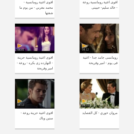
اقوى اغنية رومانسية روعة
اقوى اغنية رومانسية -
- خالد سليم- حبيبنى
محمد مغربي - من يوم ما
شفتها
04:41
04:12
رومانسى جامد جدا - اغنية
اقوى اغنية رومانسية حزينة
فى يوم - امير وفريحة
- النهارده زى بكره - روعة -
امير وفريحة
04:13
04:31
مروان خوري - كل القصايد
اقوى اغنية حزينة روعة -
سنين وياك