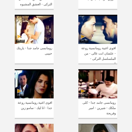
التركى - العشق المشبوه
04:55
04:36
اقوى اغنية رومانسية روعة
رومانسى جامد جدا - ياريتك
- علشان انت غالى - من
حبيبى
الملسلسل التركى -
المفقود
04:59
04:54
رومانسى جامد جدا - كلى
اقوى اغنية رومانسية روعة
ملكك - شيرين - امير
جدا - انا ليك - سامو زين
وفريحة