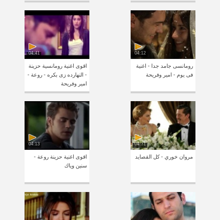
04:41
04:12
رومانسى جامد جدا - اغنية
اقوى اغنية رومانسية حزينة
فى يوم - امير وفريحة
- النهارده زى بكره - روعة -
امير وفريحة
04:13
04:31
مروان خوري - كل القصايد
اقوى اغنية حزينة روعة -
سنين وياك