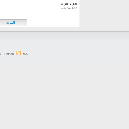
بدون عنوان
638
مشاهدة
المزيد
|
|
RSS
Shideo
خر