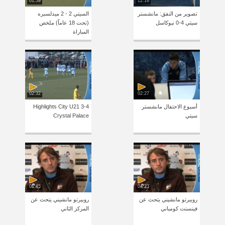
01:59
12:18
تصوير من النفق: مانشستر
السيتي 2 - 2 ميدلسبره
سيتي 4-0 نيوكاسل
(تحت 18 عاماً) ملخص
المباراة
02:32
02:27
أسبوع الاحتفال مانشستر
Highlights City U21 3-4
سيتي
Crystal Palace
01:45
04:23
روبيرتو مانشيني يتحث عن
روبيرتو مانشيني يتحث عن
فينسنت كومباني
المركز الثاني