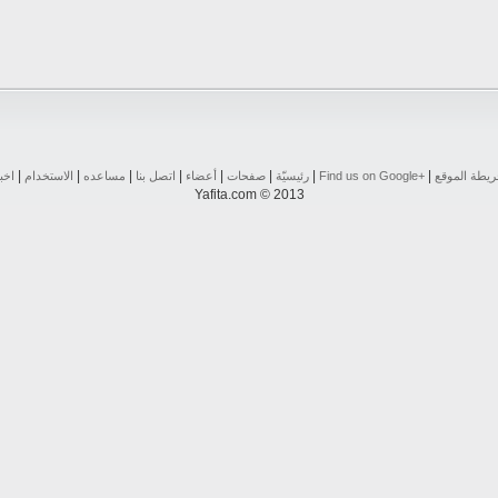
|
|
|
|
|
|
|
|
يطة الموقع
Find us on ‪Google+‬‏
رئيسيّة
صفحات
أعضاء
اتصل بنا
مساعده
الاستخدام
اخب
Yafita.com © 2013