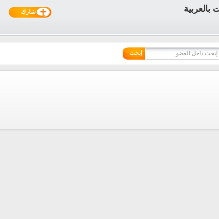
شارك
إبحث