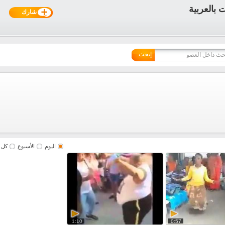
شارك
إبحث
اليوم
الأسبوع
كل 
1:10
0:57