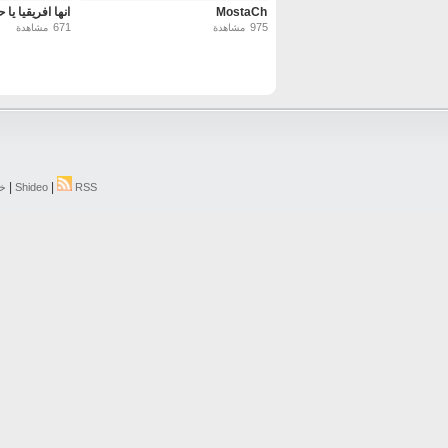
MostaCh
انها افريقيا يا
671
975
مشاهدة
مشاهدة
|
|
RSS
Shideo
خر