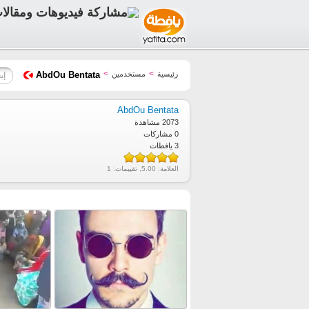
>
>
رئيسية
مستخدمين
AbdOu Bentata
AbdOu Bentata
2073 مشاهدة
0 مشاركات
3 يافطات
العلامة:
5.00
, تقييمات:
1