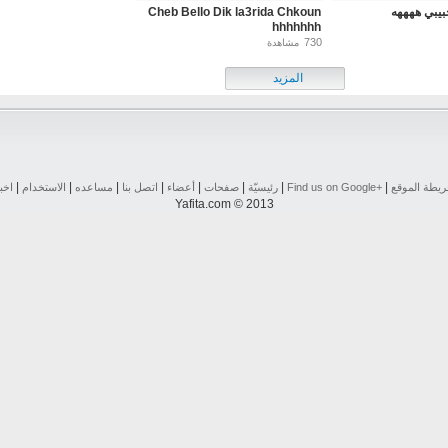
 حبيبي ههههه
Cheb Bello Dik la3rida Chkoun
hhhhhhh
730
مشاهدة
المزيد
|
|
|
|
|
|
|
|
يطة الموقع
Find us on ‪Google+‬‏
رئيسيّة
صفحات
أعضاء
اتصل بنا
مساعده
الاستخدام
اخب
Yafita.com © 2013