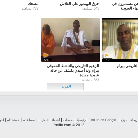
نحن مستمرون في
حرق الويندوز علي الفلاش
مضحك
اء العبودية
777
645
مشاهدة
مشاهدة
5:43
6:3
لتاريخي بيرام
الزعيم التاريخي والناشط الحقوقي
بيرام ولد أعبيدي يكشف عن حالة
عبودية جديدة
658
مشاهدة
المزيد
|
|
|
|
|
|
|
|
يطة الموقع
Find us on ‪Google+‬‏
رئيسيّة
صفحات
أعضاء
اتصل بنا
مساعده
الاستخدام
اخب
Yafita.com © 2013