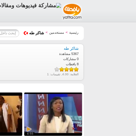
>
>
رئيسية
مستخدمين
شاكر طه
شاكر طه
5367 مشاهدة
0 مشاركات
8 يافطات
العلامة:
4.00
, تقييمات:
1
6:55