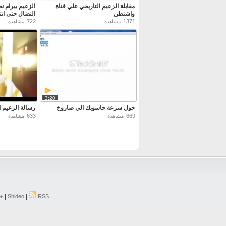
مقابلة الزعيم التاريخي علي قناة
الزعيم بيرام 
واشنطن
النضال حتى انته
722
1371
مشاهدة
مشاهدة
3:20
حول سرعة حاسوبك الي صاروخ
رسالة الزعيم ا
633
669
مشاهدة
مشاهدة
|
|
RSS
Shideo
خر