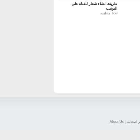
طريقة انشاء شعار للقناة علي
اليوتيب
659
مشاهدة
|
ر اصحابك
About Us