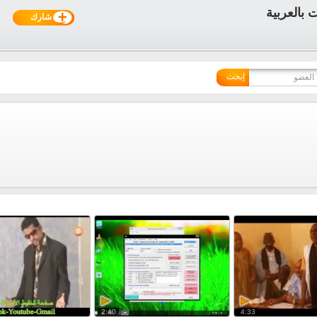
شارك
إبحث
2:40
4:33