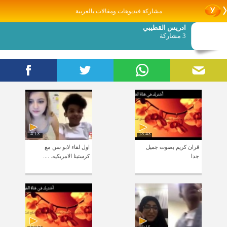
مشاركة فيديوهات ومقالات بالعربية
ادريس القطيبي
3 مشاركة
4:13
13:43
قران كريم بصوت جميل
اول لقاء لابو سن مع
جدا
كرستينا الامريكيه. ....