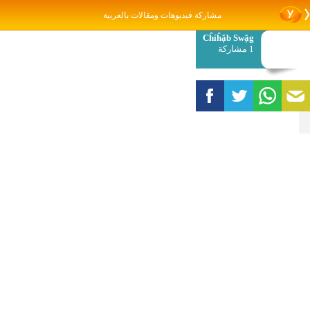
مشاركة فيديوهات ومقالات بالعربية
Cĥíĥặb Swặg
1 مشاركة