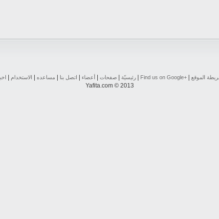
|
|
|
|
|
|
|
|
يطة الموقع
Find us on ‪Google+‬‏
رئيسيّة
صفحات
أعضاء
اتصل بنا
مساعده
الاستخدام
اخب
Yafita.com © 2013