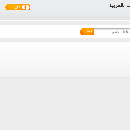
شارك
إبحث