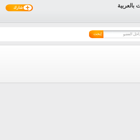
شارك
إبحث