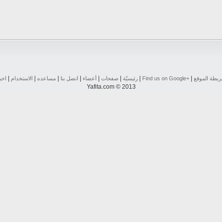
|
|
|
|
|
|
|
|
يطة الموقع
Find us on ‪Google+‬‏
رئيسيّة
صفحات
أعضاء
اتصل بنا
مساعده
الاستخدام
اخب
Yafita.com © 2013