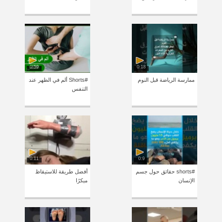
0:59
0:18
ممارسة الرياضة قبل النوم
#Shorts ألم في الظهر عند
التنفس
0:11
0:9
#shorts حقائق حول جسم
أفضل طريقة للاستيقاظ
الإنسان
مبكرًا