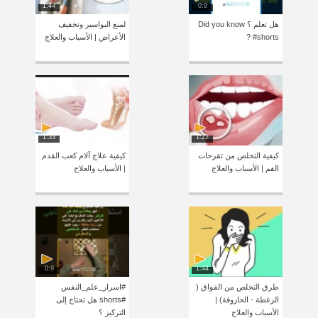
1:44
0:9
هل تعلم ؟ Did you know
لمنع البواسير وتخفيف
? #shorts
الأعراض | الأسباب والعلاج
1:33
1:22
كيفية التخلص من تقرحات
كيفية علاج آلام كعب القدم
الفم | الأسباب والعلاج
| الأسباب والعلاج
0:9
1:44
طرق التخلص من الفواق (
#اسرار_علم_النفس
الزغطة - الحازوقة) |
#shorts هل تحتاج إلى
الأسباب والعلاج
التركيز ؟