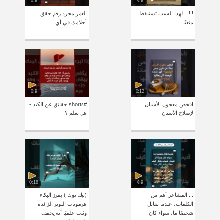
0:9
0:9
!!! ...لهذا السبب تستيقظ
العمر مجرد رقم حقق
متعبًا
أحلامك في أي
0:9
0:12
افحص معجون الأسنان
#shorts حقائق عن الكبد -
لإصلاح الأسنان
هل تعلم ؟
0:18
0:9
....المشاعر أهم من
(تيك توك ) يفرز البكاء
الكلمات، عندما تقابل
هرمونات التوتر الزائدة
شخصًا ما، سواء كان
وثبت علميًا أنه يخفف