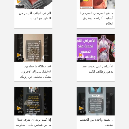
5:48
ما هو السرطان الشرجي؟
الم في الجانب الايسر من
أسبابه، أعراضه، وطرق
البطن مع غازات
العلاج
0:9
1:36
الأعراض التي تحدث عند
#shorts #Shortsمن
تدهور وظائف الكبد
#tiktok ...يراك الآخرون
بشكل مختلف عن رؤيتك
لنفسك
0:9
0:8
...دقيقة واحدة من الغضب
إذا كنت تريد أن تعرف شيئًا
تضعف
ما من شخص ما... | معلومة