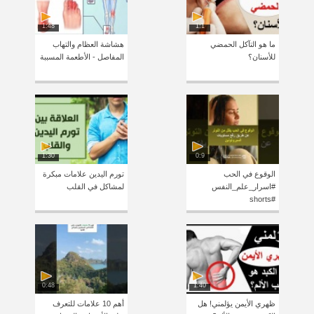
1:48
1:1
ما هو التآكل الحمضي
هشاشة العظام والتهاب
للأسنان؟
المفاصل - الأطعمة المسببة
1:30
0:9
الوقوع في الحب
تورم اليدين علامات مبكرة
#اسرار_علم_النفس
لمشاكل في القلب
#shorts
0:48
1:40
ظهري الأيمن يؤلمني! هل
أهم 10 علامات للتعرف