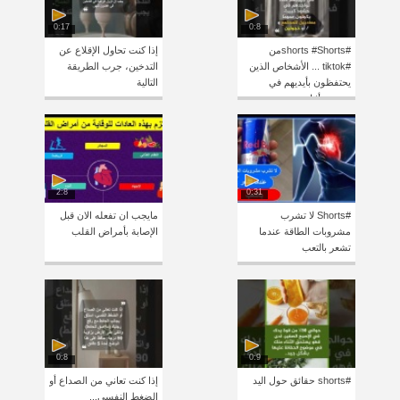
0:17
0:8
#shorts #Shortsمن
إذا كنت تحاول الإقلاع عن
#tiktok ... الأشخاص الذين
التدخين، جرب الطريقة
يحتفظون بأيديهم في
التالية
جيوبهم أثناء
2:8
0:31
#Shorts لا تشرب
مايجب ان تفعله الان قبل
مشروبات الطاقة عندما
الإصابة بأمراض القلب
تشعر بالتعب
0:8
0:9
#shorts حقائق حول اليد
إذا كنت تعاني من الصداع أو
الضغط النفسي...