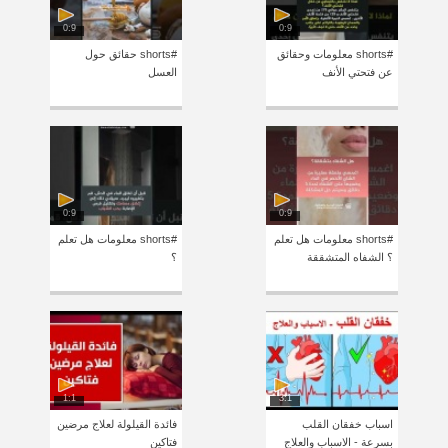
0:9
0:9
#shorts معلومات وحقائق
#shorts حقائق حول
عن فتحتي الأنف
العسل
0:9
0:9
#shorts معلومات هل تعلم
#shorts معلومات هل تعلم
؟ الشفاه المتشققة
؟
1:1
3:1
اسباب خفقان القلب
فائدة القيلولة لعلاج مرضين
بسرعة - الاسباب والعلاج
فتاكين