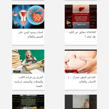
1:35
0:9
#shorts حقائق عن الكبد -
أسباب وجود كيس على
هل تعلم ؟
المبيض والعلاج
3:4
0:15
كتلة في البطن تتحرك ... |
الفرق بين قراءة الكتب
الاسباب والعلاج
والمجلات والصحف (دراسة
علمية)