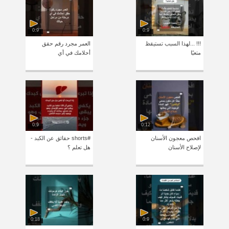
0:9
0:9
!!! ...لهذا السبب تستيقظ
العمر مجرد رقم حقق
متعبًا
أحلامك في أي
0:9
0:12
افحص معجون الأسنان
#shorts حقائق عن الكبد -
لإصلاح الأسنان
هل تعلم ؟
0:18
0:9