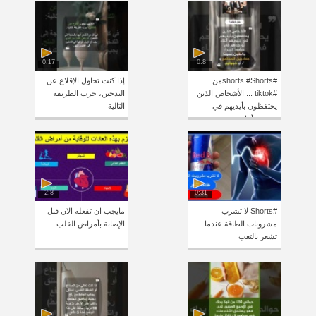
0:17
0:8
#shorts #Shortsمن
إذا كنت تحاول الإقلاع عن
#tiktok ... الأشخاص الذين
التدخين، جرب الطريقة
يحتفظون بأيديهم في
التالية
جيوبهم أثناء
2:8
0:31
#Shorts لا تشرب
مايجب ان تفعله الان قبل
مشروبات الطاقة عندما
الإصابة بأمراض القلب
تشعر بالتعب