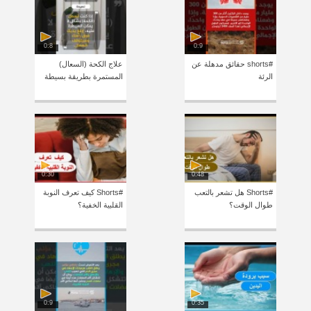
0:8
0:9
#shorts حقائق مدهلة عن
علاج الكحة (السعال)
الرئة
المستمرة بطريقة بسيطة
0:30
0:48
#Shorts هل تشعر بالتعب
#Shorts كيف تعرف النوبة
طوال الوقت؟
القلبية الخفية؟
0:9
0:35