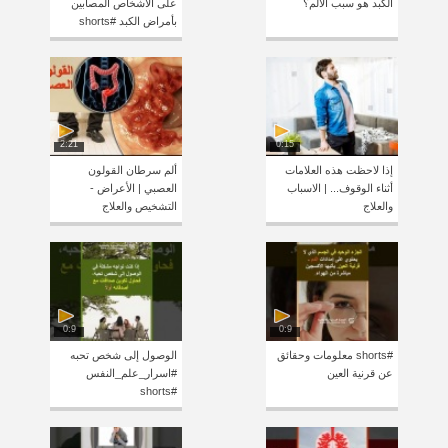
الكبد هو سبب الألم؟
على الأشخاص المصابين
بأمراض الكبد #shorts
2:21
0:15
إذا لاحظت هذه العلامات
ألم سرطان القولون
أثناء الوقوف... | الاسباب
العصبي | الأعراض -
والعلاج
التشخيص والعلاج
0:9
0:9
#shorts معلومات وحقائق
الوصول إلى شخص تحبه
عن قرنية العين
#اسرار_علم_النفس
#shorts