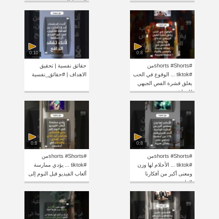
الضغط النفسي
0:10
0:8
#shorts #Shortsمن
حقائق نفسية | تحقيق
#tiktok ... الوقوع في الحب
الاهداف | #حقائق_نفسية
يغلق قشرة الفص الجبهي
للدماغ
0:8
0:8
#shorts #Shortsمن
#shorts #Shortsمن
#tiktok ... الأحلام لها وزن
#tiktok ... يؤدي ممارسة
ومعنى أكبر من أفكارنا
ألعاب الفيديو قبل النوم إلى
الواعية