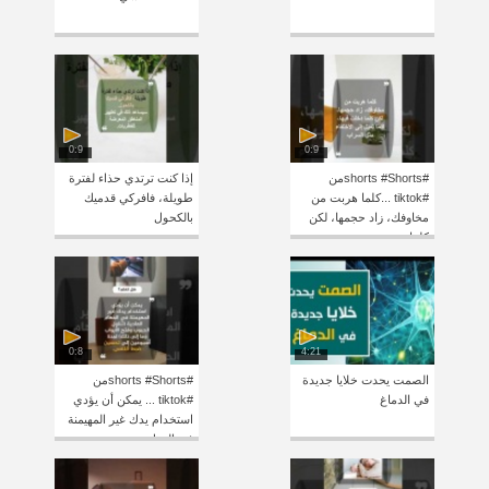
0:9
0:9
#shorts #Shortsمن
إذا كنت ترتدي حذاء لفترة
#tiktok ...كلما هربت من
طويلة، فافركي قدميك
مخاوفك، زاد حجمها، لكن
بالكحول
كلما
0:8
4:21
الصمت يحدت خلايا جديدة
#shorts #Shortsمن
في الدماغ
#tiktok ... يمكن أن يؤدي
استخدام يدك غير المهيمنة
في المهام