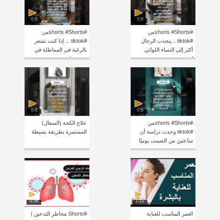
0:8
0:8
#shorts #Shortsمن
#shorts #Shortsمن
#tiktok ...ينجذب الرجال
#tiktok ... إذا كنت تشعر
أكثر إلى النساء اللواتي
بالرغبة في المماطلة في
لديهن
شيء ما
0:8
0:8
#shorts #Shortsمن
علاج الكحة (السعال)
#tiktok وجدت دراسة أن
المستمرة بطريقة بسيطة
ساعتين من الصمت يوميًا
0:36
1:12
العمر المناسب للعناية
#Shorts مخاطر التدخين |