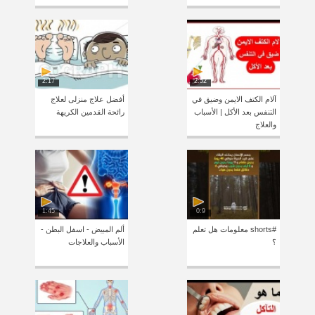
2:17
2:52
آلام الكتف الايمن وضيق في
أفضل علاج منزلى لعلاج
التنفس بعد الأكل | الأسباب
رائحة القدمين الكريهة
والعلاج
1:45
0:9
#shorts معلومات هل تعلم
ألم المبيض - اسفل البطن -
؟
الأسباب والعلاجات