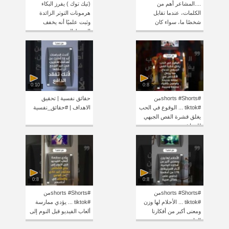
....المشاعر أهم من
(تيك توك ) يفرز البكاء
الكلمات، عندما تقابل
هرمونات التوتر الزائدة
شخصًا ما، سواء كان
وثبت علميًا أنه يخفف
الضغط النفسي
0:10
0:8
#shorts #Shortsمن
حقائق نفسية | تحقيق
#tiktok ... الوقوع في الحب
الاهداف | #حقائق_نفسية
يغلق قشرة الفص الجبهي
للدماغ
0:8
0:8
#shorts #Shortsمن
#shorts #Shortsمن
#tiktok ... الأحلام لها وزن
#tiktok ... يؤدي ممارسة
ومعنى أكبر من أفكارنا
ألعاب الفيديو قبل النوم إلى
الواعية