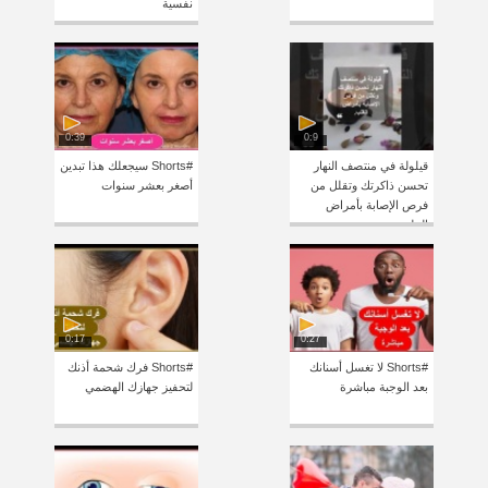
نفسية
0:39
0:9
قيلولة في منتصف النهار
#Shorts سيجعلك هذا تبدين
تحسن ذاكرتك وتقلل من
أصغر بعشر سنوات
فرص الإصابة بأمراض
القلب
0:17
0:27
#Shorts لا تغسل أسنانك
#Shorts فرك شحمة أذنك
بعد الوجبة مباشرة
لتحفيز جهازك الهضمي