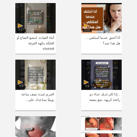
0:17
1:51
أنا أختنق عندما أستلقي ...
أثناء القيادة، امضغ النعناع أو
هل هذا جيد؟
العلكة بنكهة القرفة
#shorts
0:9
0:9
...إذا كان لديك حذاء ذو ​​
الجري لمدة نصف ساعة
رائحة كريهة، ضع بضعة
يوميًا يساعدك على...