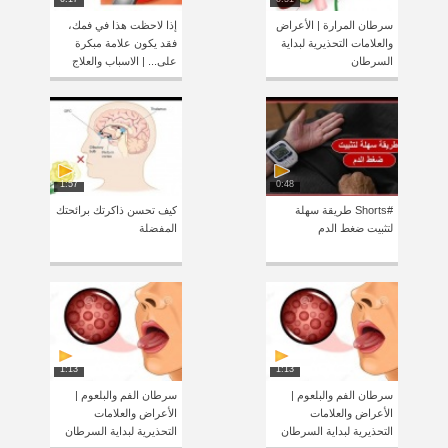
سرطان المرارة | الأعراض
إذا لاحظت هذا في فمك،
والعلامات التحذيرية لبداية
فقد يكون علامة مبكرة
السرطان
على... | الاسباب والعلاج
1:57
0:48
#Shorts طريقة سهلة
كيف تحسن ذاكرتك برائحتك
لتثبيت ضغط الدم
المفضلة
1:13
1:13
سرطان الفم والبلعوم |
سرطان الفم والبلعوم |
الأعراض والعلامات
الأعراض والعلامات
التحذيرية لبداية السرطان
التحذيرية لبداية السرطان