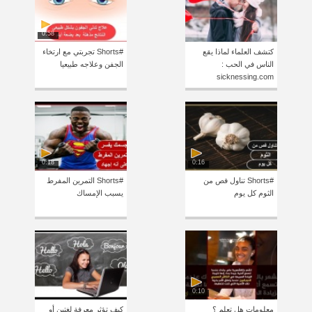
0:58
كتشف العلماء لماذا يقع
#Shorts تجربتي مع ارتخاء
الناس في الحب :
الجفن وعلاجه طبيعيا
sicknessing.com
0:18
0:16
#Shorts تناول فص من
#Shorts التمرين المفرط
الثوم كل يوم
يسبب الإمساك
0:10
معلومات هل تعلم ؟
كيف تؤثر معرفة لغتين أو