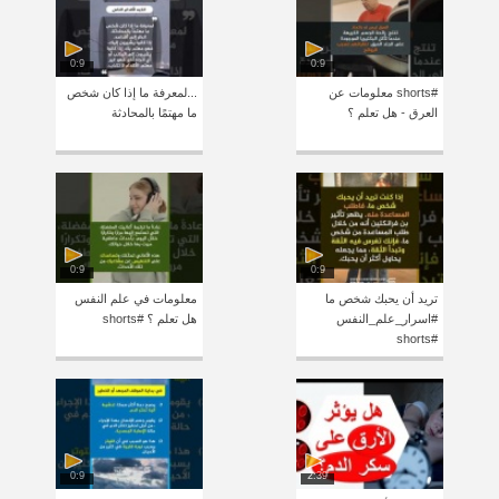
0:9
0:9
#shorts معلومات عن
...لمعرفة ما إذا كان شخص
العرق - هل تعلم ؟
ما مهتمًا بالمحادثة
0:9
0:9
تريد أن يحبك شخص ما
معلومات في علم النفس
#اسرار_علم_النفس
هل تعلم ؟ #shorts
#shorts
0:9
2:39