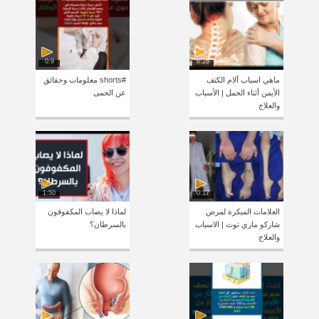
0:9
6:26
ماهي اسباب آلام الكتف
#shorts معلومات وحقائق
الأيمن أثناء الحمل | الأسباب
عن الحمى
والعلاج
1:50
0:17
العلامات المبكرة لمرض
لماذا لا يصاب المكفوفون
شاركو ماري توث | الاسباب
بالسرطان؟
والعلاج