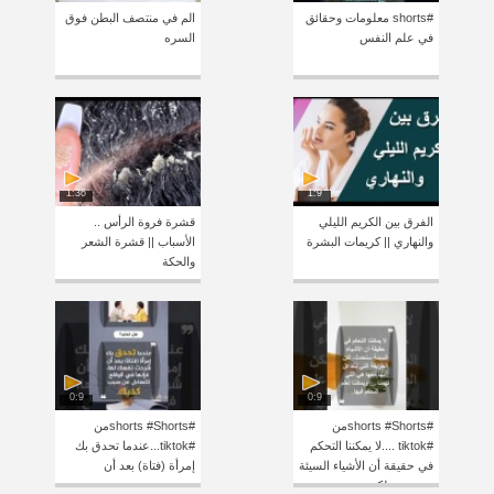
#shorts معلومات وحقائق
الم في منتصف البطن فوق
في علم النفس
السره
1:36
1:9
الفرق بين الكريم الليلي
قشرة فروة الرأس ..
والنهاري || كريمات البشرة
الأسباب || قشرة الشعر
والحكة
0:9
0:9
#shorts #Shortsمن
#shorts #Shortsمن
#tiktok ....لا يمكننا التحكم
#tiktok...عندما تحدق بك
في حقيقة أن الأشياء السيئة
إمرأة (فتاة) بعد أن
ستحدث، لكن