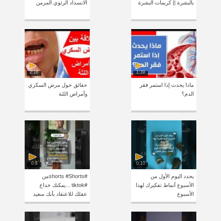
بالبشرة || كريمات البشرة
الانسداد الرئوي المزمن
2:16
1:39
ماذا يحدث إذا استمر فقر
حقائق حول مرض السكري
الدم؟
وأمراض اللثة
0:8
0:10
يحدد اليوم الأول من
#shorts #Shortsمن
الأسبوع أنماط تفكيرك لهذا
#tiktok ...يمكنك خداع
الأسبوع
عقلك للاعتقاد بأنك سعيد
ومبتسم