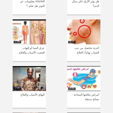
هل يؤثر الأرق على سكر
#shorts معلومات عن
الدم؟
التوتر هل تعلم ؟
1:59
2:14
أغذية تخلصك من حب
عرق النسا أو إلتهاب
الشباب نهائياً | العلاج
العصب الأسباب والعلاج
1:35
4:59
أمراض تعالجها السباحة -
البهاق الأسباب والعلاج
نصائح مذهلة