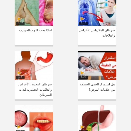
1:49
2:12
سرطان البنكرياس الأعراض
لماذا يجب النوم بالجوارب
والعلاجات
1:3
1:10
هل استمرار الحمى الخفيفة
سرطان المعدة | الأعراض
من علامات المرض؟
والعلامات التحذيرية لبداية
السرطان
0:17
0:51