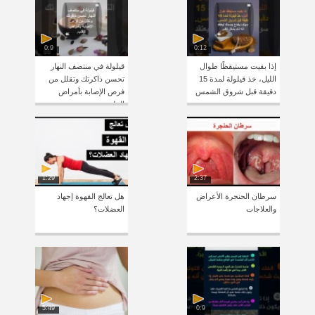
0:9
0:12
إذا بقيت مستيقظًا طوال
قيلولة في منتصف النهار
الليل، خذ قيلولة لمدة 15
تحسن ذاكرتك وتقلل من
دقيقة قبل شروق الشمس
فرص الإصابة بأمراض
القلب
1:29
2:37
سرطان الحنجرة الأعراض
هل تعالج القهوة إجهاد
والعلاجات
العضلات؟
5:49
0:9