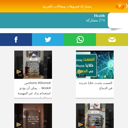
مشاركة فيديوهات ومقالات بالعربية
Health
274 مشاركة
0:8
4:21
الصمت يحدت خلايا جديدة
#shorts #Shortsمن
في الدماغ
#tiktok ... يمكن أن يؤدي
استخدام يدك غير المهيمنة
في المهام