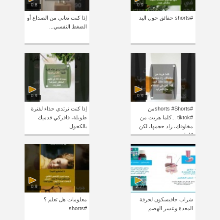
0:8
0:9
#shorts حقائق حول اليد
إذا كنت تعاني من الصداع أو
الضغط النفسي...
0:9
0:9
#shorts #Shortsمن
إذا كنت ترتدي حذاء لفترة
#tiktok ...كلما هربت من
طويلة، فافركي قدميك
مخاوفك، زاد حجمها، لكن
بالكحول
كلما
0:9
2:27
شراب جافيسكون لحرقة
معلومات هل تعلم ؟
المعدة وعسر الهضم
#shorts