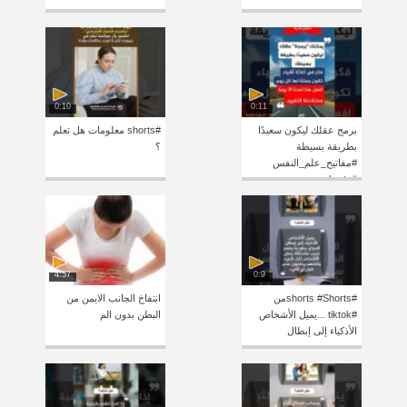
0:10
0:11
برمج عقلك ليكون سعيدًا
#shorts معلومات هل تعلم
بطريقة بسيطة
؟
#مفاتيح_علم_النفس
#shorts
4:57
0:9
#shorts #Shortsمن
انتفاخ الجانب الايمن من
#tiktok ...يميل الأشخاص
البطن بدون الم
الأذكياء إلى إبطال