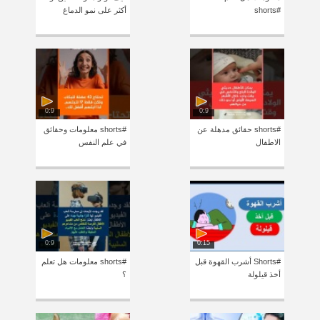
#shorts
أكثر على نمو الدماغ
0:9
0:9
#shorts حقائق مدهلة عن
#shorts معلومات وحقائق
الاطفال
في علم النفس
0:9
0:15
#Shorts أشرب القهوة قبل
#shorts معلومات هل تعلم
أخذ قيلولة
؟