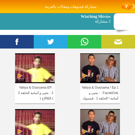
مشاركة فيديوهات ومقالات بالعربية
Wätċhïnġ Mövies
2 مشاركة
4:53
2:1
Yahya & Oussama EP :
Yahya & Oussama ! Ep 1
: FacebOok - يحيى و
2 - يحيى و أسامة الحلقة 2
أسامة ! الحلقة 1 : فيسبوك
) الكاالاخ (